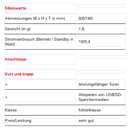
Messwerte
Abmessungen (B x H x T in mm)
0/0/160
Gewicht (in g)
1,6
Stromverbrauch (Betrieb / Standby in
10/0,4
Watt)
Anschlüsse
Kurz und knapp
+
leistungsfähiger Tuner
Abspielen von USB/SD-
+
Speichermedien
Klasse
Mittelklasse
Preis/Leistung
sehr gut