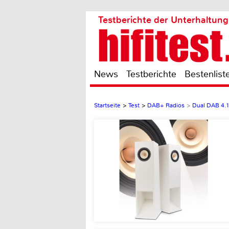
Testberichte der Unterhaltung
News
Testberichte
Bestenlist
Startseite
>
Test
>
DAB+ Radios
>
Dual DAB 4.1