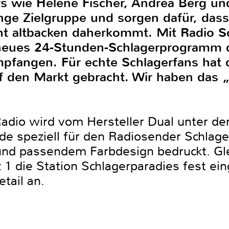
rs wie Helene Fischer, Andrea Berg und
nge Zielgruppe und sorgen dafür, dass
ht altbacken daherkommt. Mit Radio Sc
 neues 24-Stunden-Schlagerprogramm 
mpfangen. Für echte Schlagerfans hat 
f den Markt gebracht. Wir haben das „
adio wird vom Hersteller Dual unter d
e speziell für den Radiosender Schlage
nd passendem Farbdesign bedruckt. Glei
1 die Station Schlagerparadies fest ei
tail an.