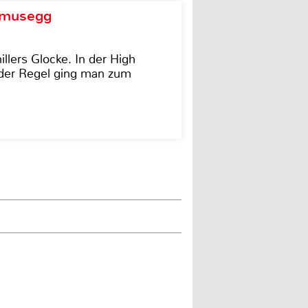
d musegg
illers Glocke. In der High
In der Regel ging man zum