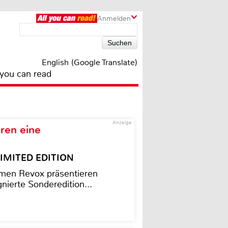
Anmelden
English (Google Translate)
 you can read
Anzeige
ren eine
– LIMITED EDITION
men Revox präsentieren
nierte Sonderedition...