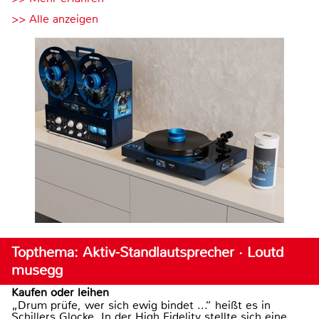
>> Alle anzeigen
Topthema: Aktiv-Standlautsprecher · Loutd
musegg
Kaufen oder leihen
„Drum prüfe, wer sich ewig bindet ...“ heißt es in
Schillers Glocke. In der High Fidelity stellte sich eine