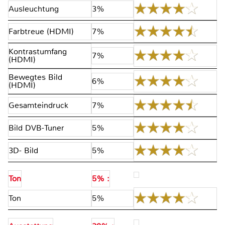
Ausleuchtung
3%
Farbtreue (HDMI)
7%
Kontrastumfang
7%
(HDMI)
Bewegtes Bild
6%
(HDMI)
Gesamteindruck
7%
Bild DVB-Tuner
5%
3D- Bild
5%
Ton
5% :
Ton
5%