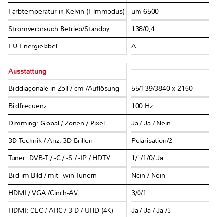
Farbtemperatur in Kelvin (Filmmodus)
um 6500
Stromverbrauch Betrieb/Standby
138/0,4
EU Energielabel
A
Ausstattung
Bilddiagonale in Zoll / cm /Auflösung
55/139/3840 x 2160
Bildfrequenz
100 Hz
Dimming: Global / Zonen / Pixel
Ja / Ja / Nein
3D-Technik / Anz. 3D-Brillen
Polarisation/2
Tuner: DVB-T / -C / -S / -IP / HDTV
1/1/1/0/ Ja
Bild im Bild / mit Twin-Tunern
Nein / Nein
HDMI / VGA /Cinch-AV
3/0/1
HDMI: CEC / ARC / 3-D / UHD (4K)
Ja / Ja / Ja /3