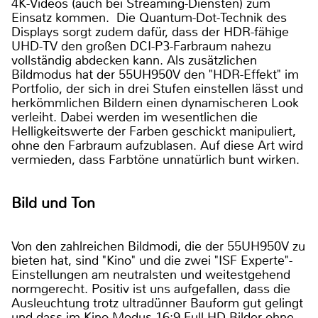
4K-Videos (auch bei Streaming-Diensten) zum
Einsatz kommen. Die Quantum-Dot-Technik des
Displays sorgt zudem dafür, dass der HDR-fähige
UHD-TV den großen DCI-P3-Farbraum nahezu
vollständig abdecken kann. Als zusätzlichen
Bildmodus hat der 55UH950V den "HDR-Effekt" im
Portfolio, der sich in drei Stufen einstellen lässt und
herkömmlichen Bildern einen dynamischeren Look
verleiht. Dabei werden im wesentlichen die
Helligkeitswerte der Farben geschickt manipuliert,
ohne den Farbraum aufzublasen. Auf diese Art wird
vermieden, dass Farbtöne unnatürlich bunt wirken.
Bild und Ton
Von den zahlreichen Bildmodi, die der 55UH950V zu
bieten hat, sind "Kino" und die zwei "ISF Experte"-
Einstellungen am neutralsten und weitestgehend
normgerecht. Positiv ist uns aufgefallen, dass die
Ausleuchtung trotz ultradünner Bauform gut gelingt
und dass im Kino-Modus 16:9-Full-HD-Bilder ohne