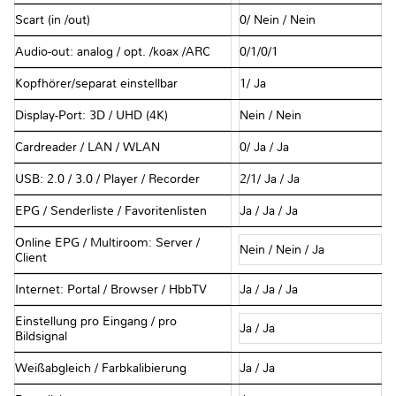
Scart (in /out)
0/ Nein / Nein
Audio-out: analog / opt. /koax /ARC
0/1/0/1
Kopfhörer/separat einstellbar
1/ Ja
Display-Port: 3D / UHD (4K)
Nein / Nein
Cardreader / LAN / WLAN
0/ Ja / Ja
USB: 2.0 / 3.0 / Player / Recorder
2/1/ Ja / Ja
EPG / Senderliste / Favoritenlisten
Ja / Ja / Ja
Online EPG / Multiroom: Server /
Nein / Nein / Ja
Client
Internet: Portal / Browser / HbbTV
Ja / Ja / Ja
Einstellung pro Eingang / pro
Ja / Ja
Bildsignal
Weißabgleich / Farbkalibierung
Ja / Ja