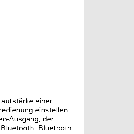
Gemessen mit Calman von S
Farben. Im HDTV-Farbraum 
abgestimmte Helligkeitswer
autstärke einer
bedienung einstellen
reo-Ausgang, der
 Bluetooth. Bluetooth