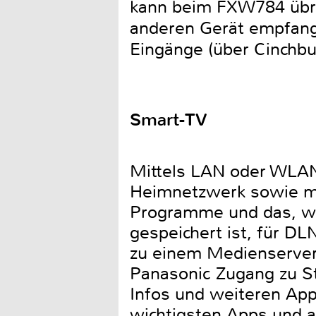
kann beim FXW784 übr
anderen Gerät empfange
Eingänge (über Cinchb
Smart-TV
Mittels LAN oder WLAN
Heimnetzwerk sowie mit
Programme und das, wa
gespeichert ist, für D
zu einem Medienserver 
Panasonic Zugang zu S
Infos und weiteren Ap
wichtigsten Apps und 