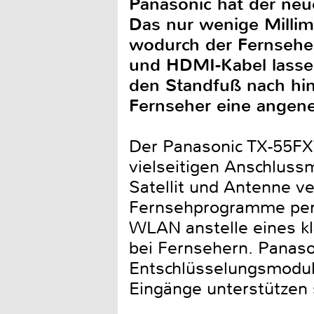
Panasonic hat der ne
Das nur wenige Millime
wodurch der Fernsehe
und HDMI-Kabel lassen 
den Standfuß nach hint
Fernseher eine angene
Der Panasonic TX-55FXW
vielseitigen Anschluss
Satellit und Antenne ve
Fernsehprogramme per
WLAN anstelle eines kla
bei Fernsehern. Panaso
Entschlüsselungsmodule
Eingänge unterstützen