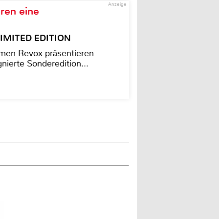
Anzeige
ren eine
– LIMITED EDITION
men Revox präsentieren
nierte Sonderedition...