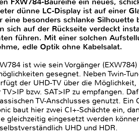
uen FXW784-Baureihe ein neues, schic
ter dünne LC-Display ist auf einer Gla
r eine besonders schlanke Silhouett
sich auf der Rückseite verdeckt insta
en führen. Mit einer solchen Aufstell
hme, edle Optik ohne Kabelsalat.
784 ist wie sein Vorgänger (EXW784) m
möglichkeiten gesegnet. Neben Twin-Tune
rfügt der UHD-TV über die Möglichkeit, a
 TV>IP bzw. SAT>IP zu empfangen. Da
ssischen TV-Anschlusses genutzt. Ein CI
nic baut hier zwei CI+-Schächte ein, da
 gleichzeitig eingesetzt werden können
 selbstverständlich UHD und HDR.