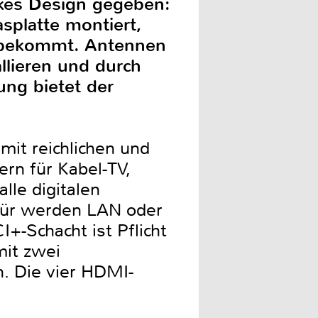
kes Design gegeben:
splatte montiert,
e bekommt. Antennen
llieren und durch
ung bietet der
it reichlichen und
rn für Kabel-TV,
lle digitalen
für werden LAN oder
+-Schacht ist Pflicht
mit zwei
. Die vier HDMI-