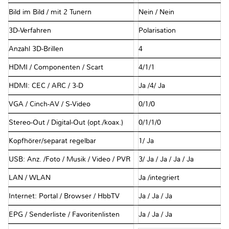
Bild im Bild / mit 2 Tunern
Nein / Nein
3D-Verfahren
Polarisation
Anzahl 3D-Brillen
4
HDMI / Componenten / Scart
4/1/1
HDMI: CEC / ARC / 3-D
Ja /4/ Ja
VGA / Cinch-AV / S-Video
0/1/0
Stereo-Out / Digital-Out (opt./koax.)
0/1/1/0
Kopfhörer/separat regelbar
1/ Ja
USB: Anz. /Foto / Musik / Video / PVR
3/ Ja / Ja / Ja / Ja
LAN / WLAN
Ja /integriert
Internet: Portal / Browser / HbbTV
Ja / Ja / Ja
EPG / Senderliste / Favoritenlisten
Ja / Ja / Ja