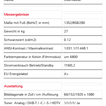
Messergebnisse
Maße mit Fuß (BxHxT, in mm)
1352/858/280
Gewicht in kg
27
Schwarzwert (cd/m2)
0.12
ANSI-Kontrast / Maximalkontrast
1.031:1/11.448:1
Farbtemperatur in Kelvin (Filmmodus)
um 6800
Stromverbrauch Betrieb/Standby
119/0,2
EU Energielabel
A+
Ausstattung
Bilddiagonale in Zoll / cm /Auflösung
60/152/1920 x 1080
Tuner: Analog / DVB-T / -C / -S / HDTV
1/1/1/1/ Ja