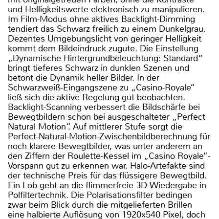
und Helligkeitswerte elektronisch zu manipulieren.
Im Film-Modus ohne aktives Backlight-Dimming
tendiert das Schwarz freilich zu einem Dunkelgrau.
Dezentes Umgebungslicht von geringer Helligkeit
kommt dem Bildeindruck zugute. Die Einstellung
„Dynamische Hintergrundbeleuchtung: Standard“
bringt tieferes Schwarz in dunklen Szenen und
betont die Dynamik heller Bilder. In der
Schwarzweiß-Eingangszene zu „Casino-Royale“
ließ sich die aktive Regelung gut beobachten.
Backlight-Scanning verbessert die Bildschärfe bei
Bewegtbildern schon bei ausgeschalteter „Perfect
Natural Motion“. Auf mittlerer Stufe sorgt die
Perfect-Natural-Motion-Zwischenbildberechnung für
noch klarere Bewegtbilder, was unter anderem an
den Ziffern der Roulette-Kessel im „Casino Royale“-
Vorspann gut zu erkennen war. Halo-Artefakte sind
der technische Preis für das flüssigere Bewegtbild.
Ein Lob geht an die flimmerfreie 3D-Wiedergabe in
Polfiltertechnik. Die Polarisationsfilter bedingen
zwar beim Blick durch die mitgelieferten Brillen
eine halbierte Auflösung von 1920x540 Pixel, doch