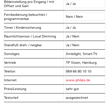
Bildeinstellung pro Eingang / mit
Ja / Ja
Offset und Gain
Fernbedienung beleuchtet /
Nein / Nein
programmierbar
Timer / Kindersicherung
Ja / Ja
Raumlichtsensor / Local Dimming
Ja / Nein
Standfuß dreh- / neigbar
Ja / Nein
Sonstiges
Ambilight, Smart-TV
Vertrieb
TP Vision, Hamburg
Telefon
069 66 80 10 10
Internet
www.philips.de
Preis/Leistung
sehr gut
Testurteil
ausgezeichnet