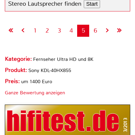
Stereo Lautsprecher finden
Start
1
2
3
4
5
6
Kategorie:
Fernseher Ultra HD und 8K
Produkt:
Sony KDL-40HX855
Preis:
um 1400 Euro
Ganze Bewertung anzeigen
3/2013