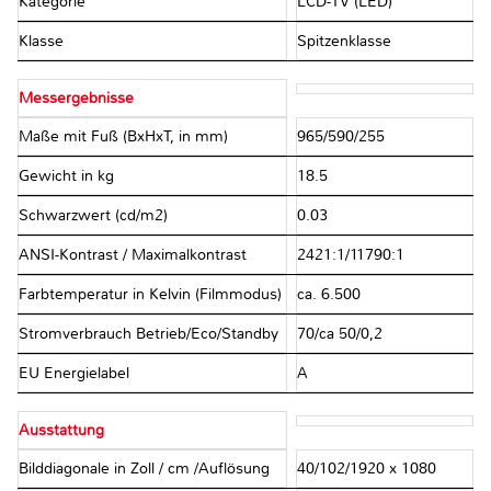
Kategorie
LCD-TV (LED)
Klasse
Spitzenklasse
Messergebnisse
Maße mit Fuß (BxHxT, in mm)
965/590/255
Gewicht in kg
18.5
Schwarzwert (cd/m2)
0.03
ANSI-Kontrast / Maximalkontrast
2421:1/11790:1
Farbtemperatur in Kelvin (Filmmodus)
ca. 6.500
Stromverbrauch Betrieb/Eco/Standby
70/ca 50/0,2
EU Energielabel
A
Ausstattung
Bilddiagonale in Zoll / cm /Auflösung
40/102/1920 x 1080