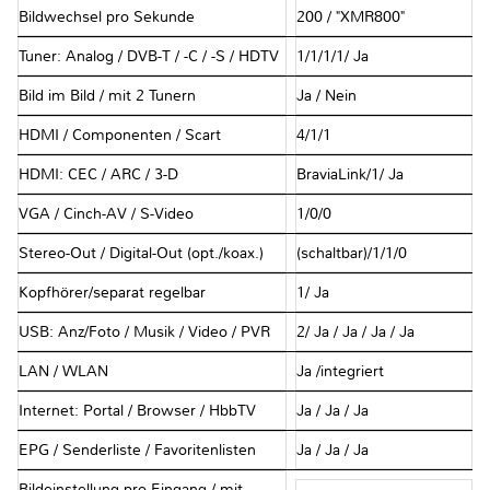
Bildwechsel pro Sekunde
200 / "XMR800"
Tuner: Analog / DVB-T / -C / -S / HDTV
1/1/1/1/ Ja
Bild im Bild / mit 2 Tunern
Ja / Nein
HDMI / Componenten / Scart
4/1/1
HDMI: CEC / ARC / 3-D
BraviaLink/1/ Ja
VGA / Cinch-AV / S-Video
1/0/0
Stereo-Out / Digital-Out (opt./koax.)
(schaltbar)/1/1/0
Kopfhörer/separat regelbar
1/ Ja
USB: Anz/Foto / Musik / Video / PVR
2/ Ja / Ja / Ja / Ja
LAN / WLAN
Ja /integriert
Internet: Portal / Browser / HbbTV
Ja / Ja / Ja
EPG / Senderliste / Favoritenlisten
Ja / Ja / Ja
Bildeinstellung pro Eingang / mit