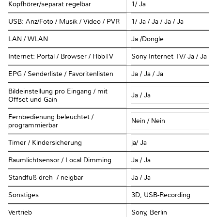
Kopfhörer/separat regelbar
1/ Ja
USB: Anz/Foto / Musik / Video / PVR
1/ Ja / Ja / Ja / Ja
LAN / WLAN
Ja /Dongle
Internet: Portal / Browser / HbbTV
Sony Internet TV/ Ja / Ja
EPG / Senderliste / Favoritenlisten
Ja / Ja / Ja
Bildeinstellung pro Eingang / mit
Ja / Ja
Offset und Gain
Fernbedienung beleuchtet /
Nein / Nein
programmierbar
Timer / Kindersicherung
ja/ Ja
Raumlichtsensor / Local Dimming
Ja / Ja
Standfuß dreh- / neigbar
Ja / Ja
Sonstiges
3D, USB-Recording
Vertrieb
Sony, Berlin