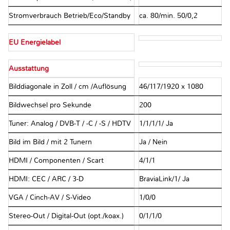
Stromverbrauch Betrieb/Eco/Standby
ca. 80/min. 50/0,2
EU Energielabel
Ausstattung
Bilddiagonale in Zoll / cm /Auflösung
46/117/1920 x 1080
Bildwechsel pro Sekunde
200
Tuner: Analog / DVB-T / -C / -S / HDTV
1/1/1/1/ Ja
Bild im Bild / mit 2 Tunern
Ja / Nein
HDMI / Componenten / Scart
4/1/1
HDMI: CEC / ARC / 3-D
BraviaLink/1/ Ja
VGA / Cinch-AV / S-Video
1/0/0
Stereo-Out / Digital-Out (opt./koax.)
0/1/1/0