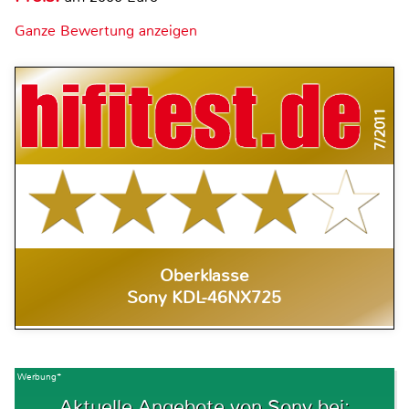
Ganze Bewertung anzeigen
7/2011
Oberklasse
Sony KDL-46NX725
Werbung*
Aktuelle Angebote von Sony bei: