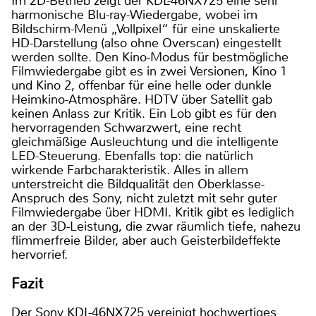
Im 2D-Betrieb zeigt der KDL-46NX725 eine sehr
harmonische Blu-ray-Wiedergabe, wobei im
Bildschirm-Menü „Vollpixel“ für eine unskalierte
HD-Darstellung (also ohne Overscan) eingestellt
werden sollte. Den Kino-Modus für bestmögliche
Filmwiedergabe gibt es in zwei Versionen, Kino 1
und Kino 2, offenbar für eine helle oder dunkle
Heimkino-Atmosphäre. HDTV über Satellit gab
keinen Anlass zur Kritik. Ein Lob gibt es für den
hervorragenden Schwarzwert, eine recht
gleichmäßige Ausleuchtung und die intelligente
LED-Steuerung. Ebenfalls top: die natürlich
wirkende Farbcharakteristik. Alles in allem
unterstreicht die Bildqualität den Oberklasse-
Anspruch des Sony, nicht zuletzt mit sehr guter
Filmwiedergabe über HDMI. Kritik gibt es lediglich
an der 3D-Leistung, die zwar räumlich tiefe, nahezu
flimmerfreie Bilder, aber auch Geisterbildeffekte
hervorrief.
Fazit
Der Sony KDL-46NX725 vereinigt hochwertiges