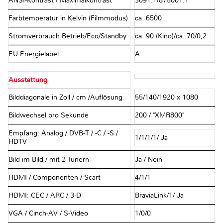
ANSI-Kontrast / Maximalkontrast
3091:1/875001:1
Farbtemperatur in Kelvin (Filmmodus)
ca. 6500
Stromverbrauch Betrieb/Eco/Standby
ca. 90 (Kino)/ca. 70/0,2
EU Energielabel
A
Ausstattung
Bilddiagonale in Zoll / cm /Auflösung
55/140/1920 x 1080
Bildwechsel pro Sekunde
200 / "XMR800"
Empfang: Analog / DVB-T / -C / -S /
1/1/1/1/ Ja
HDTV
Bild im Bild / mit 2 Tunern
Ja / Nein
HDMI / Componenten / Scart
4/1/1
HDMI: CEC / ARC / 3-D
BraviaLink/1/ Ja
VGA / Cinch-AV / S-Video
1/0/0