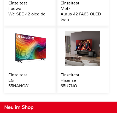
Einzeltest
Einzeltest
Loewe
Metz
We SEE 42 oled dc
Aurus 42 FA63 OLED
twin
Einzeltest
Einzeltest
LG
Hisense
55NANO81
65U7NQ
Neu im Shop