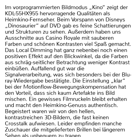
Im vorprogrammierten Bildmodus „Kino“ zeigt der
KDL-55HX955 hervorragende Qualitäten als
Heimkino-Fernseher. Beim Vorspann von Disneys
„Dinosaurier“ auf DVD gab es feine Schattierungen
und Strukturen zu sehen. Außerdem haben uns
Ausschnitte aus Casino Royale mit sauberen
Farben und schönen Kontrasten viel Spaß gemacht.
Das Local Dimming hat ganz nebenbei noch einen
positiven Effekt auf den Blickwinkel, da die Farben
aus schräg-seitlicher Betrachtung weniger Kontrast
einbüßen. Auffallend gut war die
Signalverarbeitung, was sich besonders bei der Blu-
ray-Wiedergabe bestätigte. Die Einstellung „klar“
bei der Motionflow-Bewegungskompensation hat
den Vorteil, dass sich kaum Artefakte ins Bild
mischen. Ein gewisses Filmruckeln bleibt erhalten
und macht den Heimkino-Genuss authentisch.
Begeistert waren wir von den hellen,
kontrastreichen 3D-Bildern, die fast keinen
Crosstalk aufwiesen. Leider empfinden manche
Zuschauer die mitgelieferten Brillen bei längerem
Sehen als unbequem zu tragen.