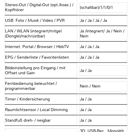
Stereo-Out / Digital-Out (opt./koax.) /
(schaltbar)/1/1/0/1
Kopfhörer
USB: Foto / Musik / Video / PVR
Ja / Ja / Ja / Ja
LAN / WLAN (integriert/mitgel.
Ja /integriert/ Ja / Nein /
(Dongle)/nachrüstbar)
Nein
Internet: Portal / Browser / HbbTV
Ja / Ja / Ja
EPG / Senderliste / Favoritenlisten
Ja / Ja / Ja
Bildeinstellung pro Eingang / mit
Ja / Ja
Offset und Gain
Fernbedienung beleuchtet /
Nein / Nein
programmierbar
Timer / Kindersicherung
Ja / Ja
Raumlichtsensor / Local Dimming
Ja / Ja
Standfuß dreh- / neigbar
Ja / Ja
3D, USB-Rec., Monolith