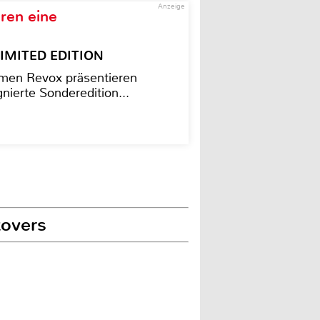
Anzeige
ren eine
– LIMITED EDITION
men Revox präsentieren
nierte Sonderedition...
tovers