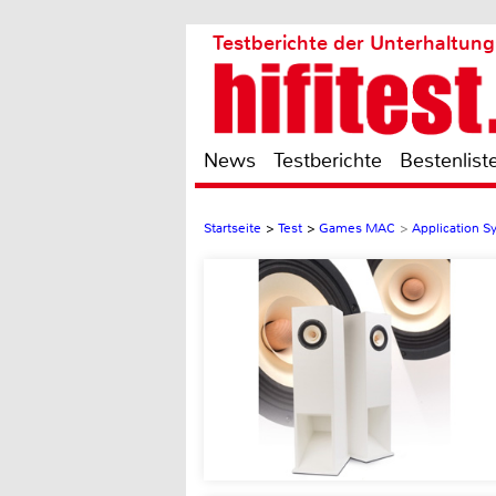
Testberichte der Unterhaltung
News
Testberichte
Bestenlist
Startseite
>
Test
>
Games MAC
>
Application S