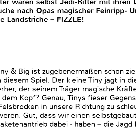
er wären selbst Jedi-Ritter mit ihren 
uche nach Opas magischer Feinripp- Un
e Landstriche – FIZZLE!
Tiny & Big ist zugebenermaßen schon zie
 diesem Spiel. Der kleine Tiny jagt in 
erher, der seinem Träger magische Kräft
f dem Kopf? Genau, Tinys fieser Gegensp
e Felsbrocken in unsere Richtung zu schl
eren. Gut, dass wir einen selbstgebaut
aketenantrieb dabei - haben – die Jagd