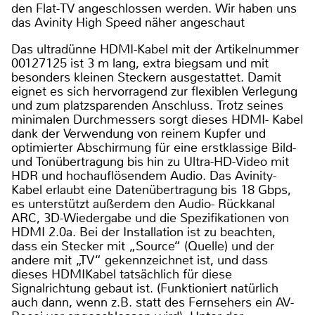
den Flat-TV angeschlossen werden. Wir haben uns
das Avinity High Speed näher angeschaut
Das ultradünne HDMI-Kabel mit der Artikelnummer
00127125 ist 3 m lang, extra biegsam und mit
besonders kleinen Steckern ausgestattet. Damit
eignet es sich hervorragend zur flexiblen Verlegung
und zum platzsparenden Anschluss. Trotz seines
minimalen Durchmessers sorgt dieses HDMI- Kabel
dank der Verwendung von reinem Kupfer und
optimierter Abschirmung für eine erstklassige Bild-
und Tonübertragung bis hin zu Ultra-HD-Video mit
HDR und hochauflösendem Audio. Das Avinity-
Kabel erlaubt eine Datenübertragung bis 18 Gbps,
es unterstützt außerdem den Audio- Rückkanal
ARC, 3D-Wiedergabe und die Spezifikationen von
HDMI 2.0a. Bei der Installation ist zu beachten,
dass ein Stecker mit „Source“ (Quelle) und der
andere mit „TV“ gekennzeichnet ist, und dass
dieses HDMIKabel tatsächlich für diese
Signalrichtung gebaut ist. (Funktioniert natürlich
auch dann, wenn z.B. statt des Fernsehers ein AV-