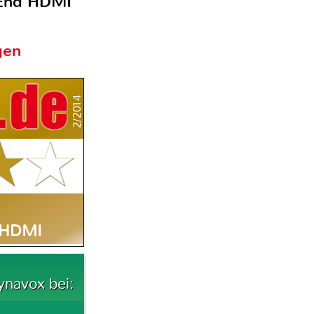
 End HDMI
gen
2/2014
 HDMI
ynavox bei: