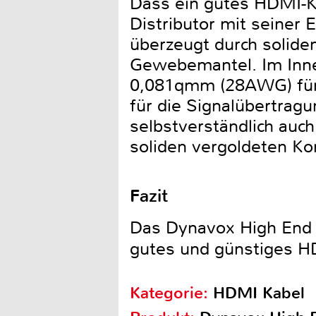
Dass ein gutes HDMI-Ka
Distributor mit seiner
überzeugt durch solid
Gewebemantel. Im Inner
0,081qmm (28AWG) für d
für die Signalübertrag
selbstverständlich auch
soliden vergoldeten Ko
Fazit
Das Dynavox High End H
gutes und günstiges H
Kategorie:
HDMI Kabel