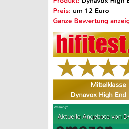
Produkt:
Dynavox High
Preis:
um 12 Euro
Ganze Bewertung anzei
Mittelklasse
Dynavox High End
Werbung*
Aktuelle Angebote von D