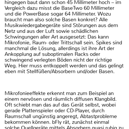
hingegen baut dann schon 45 Millimeter hoch – im
Vergleich dazu misst die BaseTwo 60 Millimeter
und die PowerBase sogar 64 Millimeter. Wozu
braucht man also solche Basen konkret? Alle
Musikwiedergabegeräte sind Störungen aus dem
Netz und aus der Luft sowie schädlichen
Schwingungen aller Art ausgesetzt: Das kann
Mikrofonie, Raum- oder Trittschall sein. Spikes sind
manchmal die Lösung, allerdings ist ihre Art der
Ankopplung auf suboptimalen Racks oder
schwingend verlegten Böden nicht der richtige
Weg. Hier muss entkoppelt werden und das gelingt
eben mit Stellfüßen/Absorbern und/oder Basen.
Mikrofonieeffekte erkennt man zum Beispiel an
einem nervösen und räumlich diffusen Klangbild.
Oft schiebt man das auf das Gerät selbst, wobei
gerade Plattenspieler oder CD-Player, durch
Raumschall ungünstig angeregt, Abtastprobleme
bekommen können. bFly rät, zunächst einmal
solche Quellgeräte mittels Absorbern quasi ruhig zu