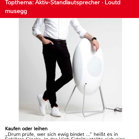
Topthema: Aktiv-Standlautsprecher · Loutd
musegg
Kaufen oder leihen
„Drum prüfe, wer sich ewig bindet ...“ heißt es in