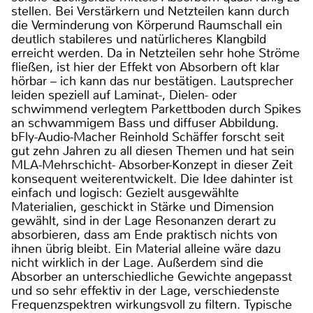
stellen. Bei Verstärkern und Netzteilen kann durch
die Verminderung von Körperund Raumschall ein
deutlich stabileres und natürlicheres Klangbild
erreicht werden. Da in Netzteilen sehr hohe Ströme
fließen, ist hier der Effekt von Absorbern oft klar
hörbar – ich kann das nur bestätigen. Lautsprecher
leiden speziell auf Laminat-, Dielen- oder
schwimmend verlegtem Parkettboden durch Spikes
an schwammigem Bass und diffuser Abbildung.
bFly-Audio-Macher Reinhold Schäffer forscht seit
gut zehn Jahren zu all diesen Themen und hat sein
MLA-Mehrschicht- Absorber-Konzept in dieser Zeit
konsequent weiterentwickelt. Die Idee dahinter ist
einfach und logisch: Gezielt ausgewählte
Materialien, geschickt in Stärke und Dimension
gewählt, sind in der Lage Resonanzen derart zu
absorbieren, dass am Ende praktisch nichts von
ihnen übrig bleibt. Ein Material alleine wäre dazu
nicht wirklich in der Lage. Außerdem sind die
Absorber an unterschiedliche Gewichte angepasst
und so sehr effektiv in der Lage, verschiedenste
Frequenzspektren wirkungsvoll zu filtern. Typische