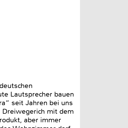
Audio Physic verwendet tr
 deutschen
gute Lautsprecher bauen
ra“ seit Jahren bei uns
er Dreiwegerich mit dem
rodukt, aber immer