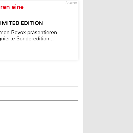
Anzeige
ren eine
– LIMITED EDITION
men Revox präsentieren
nierte Sonderedition...