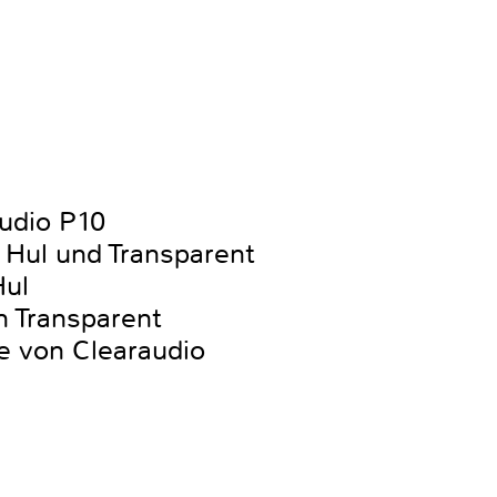
udio P10
 Hul und Transparent
Hul
n Transparent
 von Clearaudio