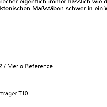
recher eigentlich immer hässlich wie 
tektonischen Maßstäben schwer in ei
12 / Merlo Reference
trager T10