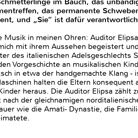
Schmetterlinge im Bauch, das unbändi
entreffen, das permanente Schweben
nt, und „Sie“ ist dafür verantwortlich
e Musik in meinen Ohren: Auditor Elipsa
mich mit ihrem Aussehen begeistert un
chter des italienischen Adelsgeschlechts
den Vorgeschichte an musikalischen Kin
sch in etwa der handgemachte Klang - 
aschinen halten die Eltern konsequent
inder heraus. Die Auditor Elipsa zählt
 nach der gleichnamigen norditalienisch
er wie die Amati- Dynastie, die Famili
eimatete.