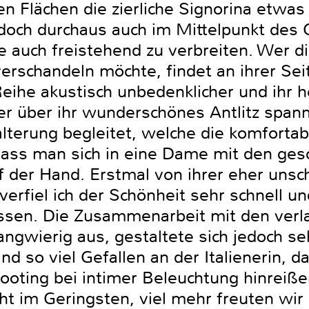
n Flächen die zierliche Signorina etwas
 jedoch durchaus auch im Mittelpunkt de
 auch freistehend zu verbreiten. Wer d
verschandeln möchte, findet an ihrer Seit
Reihe akustisch unbedenklicher und ihr 
 über ihr wunderschönes Antlitz spann
alterung begleitet, welche die komforta
ass man sich in eine Dame mit den gesc
uf der Hand. Erstmal von ihrer eher uns
erfiel ich der Schönheit sehr schnell u
assen. Die Zusammenarbeit mit den verl
angwierig aus, gestaltete sich jedoch 
 so viel Gefallen an der Italienerin, d
ooting bei intimer Beleuchtung hinreißen
icht im Geringsten, viel mehr freuten w