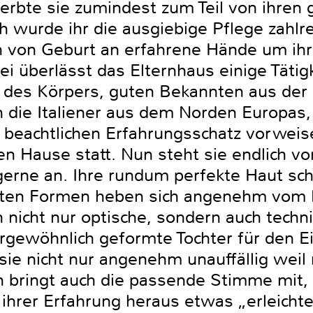
 erbte sie zumindest zum Teil von ihr
h wurde ihr die ausgiebige Pflege zahlr
h von Geburt an erfahrene Hände um ihr
ei überlässt das Elternhaus einige Täti
n des Körpers, guten Bekannten aus der 
 die Italiener aus dem Norden Europas,
n beachtlichen Erfahrungsschatz vorweis
hen Hause statt. Nun steht sie endlich vo
 gerne an. Ihre rundum perfekte Haut s
ten Formen heben sich angenehm vom D
h nicht nur optische, sondern auch tech
rgewöhnlich geformte Tochter für den 
 sie nicht nur angenehm unauffällig weil
rn bringt auch die passende Stimme mit, 
ihrer Erfahrung heraus etwas „erleicht