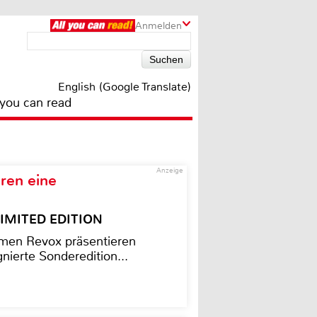
Anmelden
English (Google Translate)
 you can read
Anzeige
ren eine
– LIMITED EDITION
men Revox präsentieren
nierte Sonderedition...