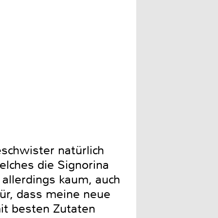
Der sehr hochwertige Hocht
schwister natürlich
elches die Signorina
allerdings kaum, auch
für, dass meine neue
it besten Zutaten