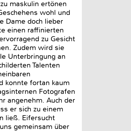
 zu maskulin ertönen
s Geschehens wohl und
ie Dame doch lieber
e einen raffinierten
hervorragend zu Gesicht
en. Zudem wird sie
ble Unterbringung an
hilderten Talenten
cheinbaren
nd konnte fortan kaum
agsinternen Fotografen
sehr angenehm. Auch der
ass er sich zu einem
 ließ. Eifersucht
ir uns gemeinsam über