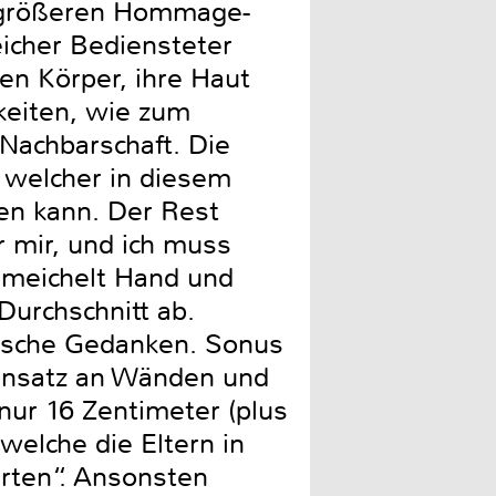
en größeren Hommage-
eicher Bediensteter
en Körper, ihre Haut
gkeiten, wie zum
Nachbarschaft. Die
 welcher in diesem
en kann. Der Rest
r mir, und ich muss
chmeichelt Hand und
urchschnitt ab.
nische Gedanken. Sonus
Einsatz an Wänden und
 nur 16 Zentimeter (plus
welche die Eltern in
erten“. Ansonsten