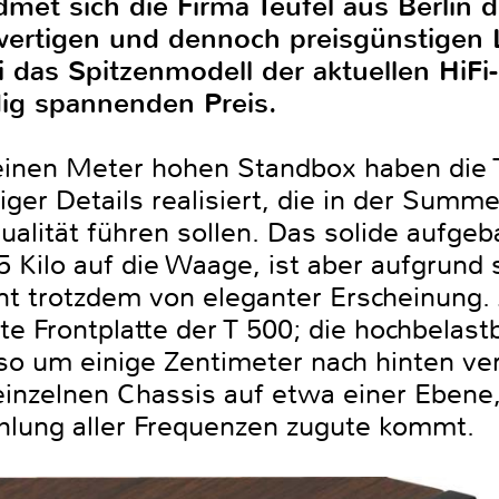
dmet sich die Firma Teufel aus Berlin 
wertigen und dennoch preisgünstigen 
i das Spitzenmodell der aktuellen HiFi
ig spannenden Preis.
einen Meter hohen Standbox haben die T
iger Details realisiert, die in der Summe
ualität führen sollen. Das solide aufge
5 Kilo auf die Waage, ist aber aufgrund
ont trotzdem von eleganter Erscheinung.
ilte Frontplatte der T 500; die hochbela
so um einige Zentimeter nach hinten ve
 einzelnen Chassis auf etwa einer Ebene
hlung aller Frequenzen zugute kommt.