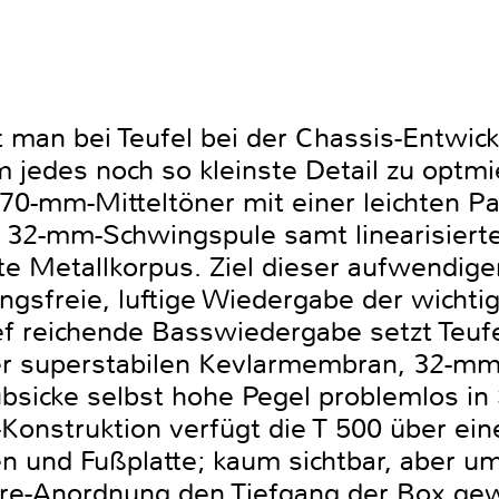
t man bei Teufel bei der Chassis-Entwick
jedes noch so kleinste Detail zu optmi
170-mm-Mitteltöner mit einer leichten P
e 32-mm-Schwingspule samt linearisier
e Metallkorpus. Ziel dieser aufwendigen
ngsfreie, luftige Wiedergabe der wichtig
tief reichende Basswiedergabe setzt Teu
iner superstabilen Kevlarmembran, 32-
ubsicke selbst hohe Pegel problemlos in
Konstruktion verfügt die T 500 über ein
 und Fußplatte; kaum sichtbar, aber u
re-Anordnung den Tiefgang der Box gew