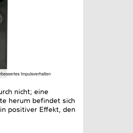
Kräftige, vergoldete Schr
erbessertes Impulsverhalten
die Bassreflexöffnung
rch nicht; eine
te herum befindet sich
n positiver Effekt, den