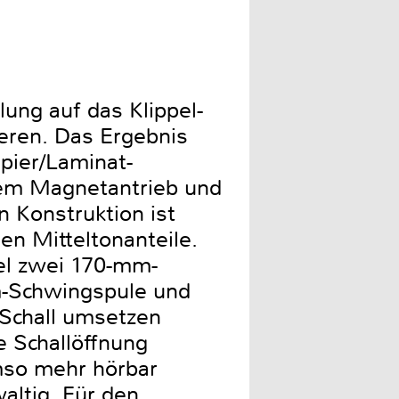
lung auf das Klippel-
eren. Das Ergebnis
apier/Laminat-
tem Magnetantrieb und
 Konstruktion ist
en Mitteltonanteile.
fel zwei 170-mm-
mm-Schwingspule und
 Schall umsetzen
e Schallöffnung
mso mehr hörbar
altig. Für den