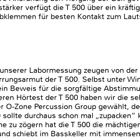
tärker verfügt die T 500 über ein kräfti
ubklemmen für besten Kontakt zum Laut
 unserer Labormessung zeugen von der b
ungsarmut der T 500. Selbst unter Win
 ein Beweis für die sorgfältige Abstimmu
en Hörtest der T 500 haben wir die se
r O-Zone Percussion Group gewählt, de
0 sollte durchaus schon mal „zupacken“ 
hne zu zögern hat die T 500 die mächtige
und schiebt im Basskeller mit immense