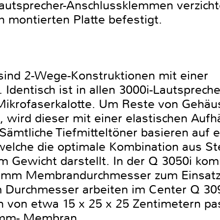
Lautsprecher-Anschlussklemmen verzicht
 montierten Platte befestigt.
 sind 2-Wege-Konstruktionen mit einer
Identisch ist in allen 3000i-Lautsprech
Mikrofaserkalotte. Um Reste von Gehä
, wird dieser mit einer elastischen Auf
. Sämtliche Tiefmitteltöner basieren au
elche die optimale Kombination aus Stei
 Gewicht darstellt. In der Q 3050i ko
30 mm Membrandurchmesser zum Einsatz,
urchmesser arbeiten im Center Q 3090
von etwa 15 x 25 x 25 Zentimetern pass
0-mm- Membran.