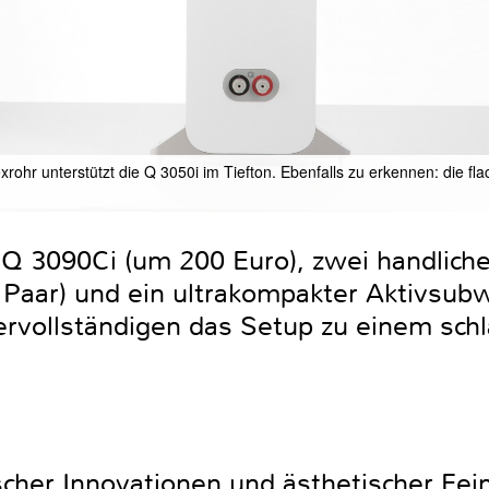
xrohr unterstützt die Q 3050i im Tiefton. Ebenfalls zu erkennen: die f
 Q 3090Ci (um 200 Euro), zwei handlich
o Paar) und ein ultrakompakter Aktivsu
rvollständigen das Setup zu einem schl
cher Innovationen und ästhetischer Feins