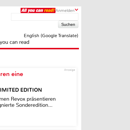
Anmelden
English (Google Translate)
 you can read
Anzeige
ren eine
– LIMITED EDITION
men Revox präsentieren
nierte Sonderedition...