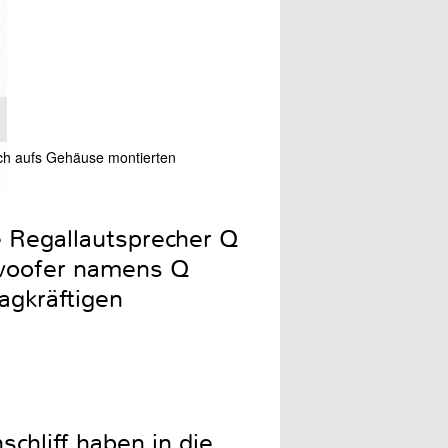
lach aufs Gehäuse montierten
Verchromte Zierringe an d
e Regallautsprecher Q
bwoofer namens Q
agkräftigen
chliff haben in die