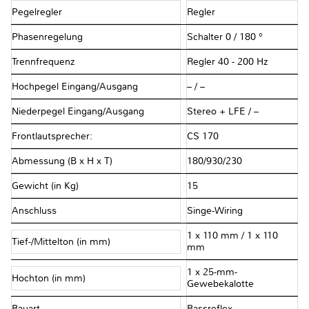
Pegelregler
Regler
Phasenregelung
Schalter 0 / 180 °
Trennfrequenz
Regler 40 - 200 Hz
Hochpegel Eingang/Ausgang
– / –
Niederpegel Eingang/Ausgang
Stereo + LFE / –
Frontlautsprecher:
CS 170
Abmessung (B x H x T)
180/930/230
Gewicht (in Kg)
15
Anschluss
Singe-Wiring
1 x 110 mm / 1 x 110
Tief-/Mittelton (in mm)
mm
1 x 25-mm-
Hochton (in mm)
Gewebekalotte
Bauart
Bassreflex