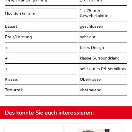
Tief-/Mittelton (in mm)
2 x 110 mm
1 x 25-mm-
Hochton (in mm)
Gewebekalotte
Bauart
geschlossen
Preis/Leistung
sehr gut
+
tolles Design
+
klasse Surroundklang
+
sehr gutes P/L-Verhältnis
Klasse:
Oberklasse
Testurteil:
überragend
Das könnte Sie auch interessieren: