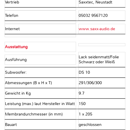
Vertrieb
Saxxtec, Neustadt
Telefon
05032 9567120
Internet
www.saxx-audio.de
Ausstattung
Lack seidenmatt/Folie
Ausführung
Schwarz oder Weiß
Subwoofer:
DS 10
Abmessungen (B x H x T)
291/306/300
Gewicht in Kg
9.7
Leistung (max.) laut Hersteller in Watt
150
Membrandurchmesser (in mm)
1 x 205
Bauart
geschlossen