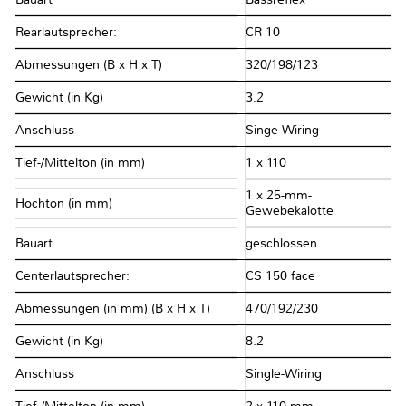
Rearlautsprecher:
CR 10
Abmessungen (B x H x T)
320/198/123
Gewicht (in Kg)
3.2
Anschluss
Singe-Wiring
Tief-/Mittelton (in mm)
1 x 110
1 x 25-mm-
Hochton (in mm)
Gewebekalotte
Bauart
geschlossen
Centerlautsprecher:
CS 150 face
Abmessungen (in mm) (B x H x T)
470/192/230
Gewicht (in Kg)
8.2
Anschluss
Single-Wiring