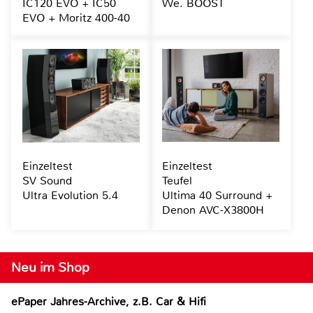
IC120 EVO + IC50
We. BOOST
EVO + Moritz 400-40
Einzeltest
Einzeltest
SV Sound
Teufel
Ultra Evolution 5.4
Ultima 40 Surround +
Denon AVC-X3800H
Neu im Shop
ePaper Jahres-Archive, z.B. Car & Hifi