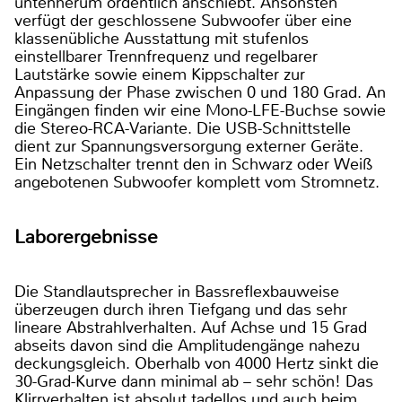
untenherum ordentlich anschiebt. Ansonsten
verfügt der geschlossene Subwoofer über eine
klassenübliche Ausstattung mit stufenlos
einstellbarer Trennfrequenz und regelbarer
Lautstärke sowie einem Kippschalter zur
Anpassung der Phase zwischen 0 und 180 Grad. An
Eingängen finden wir eine Mono-LFE-Buchse sowie
die Stereo-RCA-Variante. Die USB-Schnittstelle
dient zur Spannungsversorgung externer Geräte.
Ein Netzschalter trennt den in Schwarz oder Weiß
angebotenen Subwoofer komplett vom Stromnetz.
Laborergebnisse
Die Standlautsprecher in Bassreflexbauweise
überzeugen durch ihren Tiefgang und das sehr
lineare Abstrahlverhalten. Auf Achse und 15 Grad
abseits davon sind die Amplitudengänge nahezu
deckungsgleich. Oberhalb von 4000 Hertz sinkt die
30-Grad-Kurve dann minimal ab – sehr schön! Das
Klirrverhalten ist absolut tadellos und auch beim