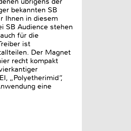
denen übrigens der
nger bekannten SB
ir Ihnen in diesem
bei SB Audience stehen
auch für die
reiber ist
tallteilen. Der Magnet
hier recht kompakt
vierkantiger
I, „Polyetherimid“,
r Anwendung eine