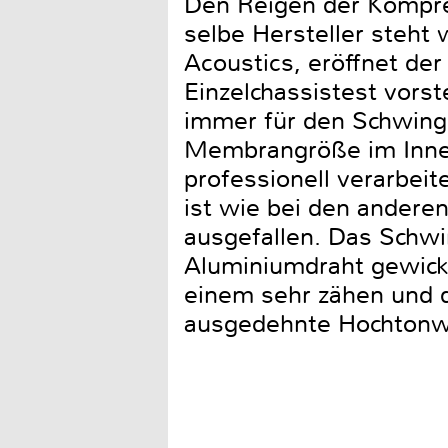
Den Reigen der Kompre
selbe Hersteller steht
Acoustics, eröffnet der
Einzelchassistest vors
immer für den Schwings
Membrangröße im Innere
professionell verarbei
ist wie bei den anderen
ausgefallen. Das Schwi
Aluminiumdraht gewickel
einem sehr zähen und d
ausgedehnte Hochtonwi