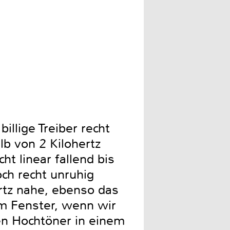
Frequenzgang für 0 (blau)/
llige Treiber recht
lb von 2 Kilohertz
t linear fallend bis
och recht unruhig
rtz nahe, ebenso das
em Fenster, wenn wir
en Hochtöner in einem