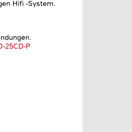
en Hifi -System.
endungen.
CO-25CD-P