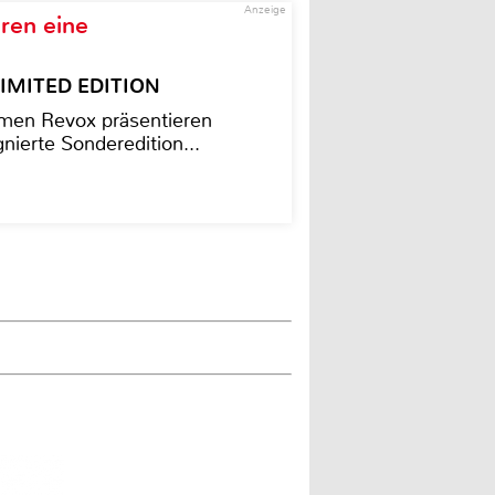
Anzeige
ren eine
– LIMITED EDITION
men Revox präsentieren
nierte Sonderedition...