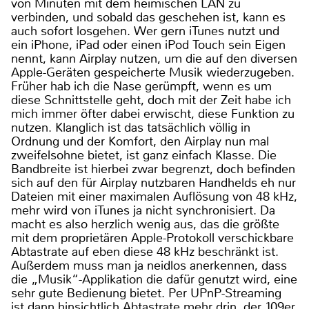
von Minuten mit dem heimischen LAN zu
verbinden, und sobald das geschehen ist, kann es
auch sofort losgehen. Wer gern iTunes nutzt und
ein iPhone, iPad oder einen iPod Touch sein Eigen
nennt, kann Airplay nutzen, um die auf den diversen
Apple-Geräten gespeicherte Musik wiederzugeben.
Früher hab ich die Nase gerümpft, wenn es um
diese Schnittstelle geht, doch mit der Zeit habe ich
mich immer öfter dabei erwischt, diese Funktion zu
nutzen. Klanglich ist das tatsächlich völlig in
Ordnung und der Komfort, den Airplay nun mal
zweifelsohne bietet, ist ganz einfach Klasse. Die
Bandbreite ist hierbei zwar begrenzt, doch befinden
sich auf den für Airplay nutzbaren Handhelds eh nur
Dateien mit einer maximalen Auflösung von 48 kHz,
mehr wird von iTunes ja nicht synchronisiert. Da
macht es also herzlich wenig aus, das die größte
mit dem proprietären Apple-Protokoll verschickbare
Abtastrate auf eben diese 48 kHz beschränkt ist.
Außerdem muss man ja neidlos anerkennen, dass
die „Musik“-Applikation die dafür genutzt wird, eine
sehr gute Bedienung bietet. Per UPnP-Streaming
ist dann hinsichtlich Abtastrate mehr drin, der 109er