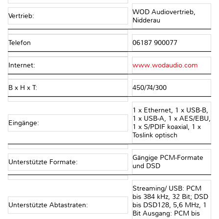
WOD Audiovertrieb,
Vertrieb:
Nidderau
Telefon
06187 900077
Internet:
www.wodaudio.com
B x H x T:
450/74/300
1 x Ethernet, 1 x USB-B,
1 x USB-A, 1 x AES/EBU,
Eingänge:
1 x S/PDIF koaxial, 1 x
Toslink optisch
Gängige PCM-Formate
Unterstützte Formate:
und DSD
Streaming/ USB: PCM
bis 384 kHz, 32 Bit; DSD
Unterstützte Abtastraten:
bis DSD128, 5,6 MHz, 1
Bit Ausgang: PCM bis