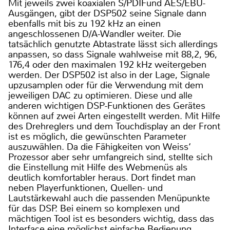
Mit jeweils zwei koaxialen S/PDIFund AES/EBU-
Ausgängen, gibt der DSP502 seine Signale dann
ebenfalls mit bis zu 192 kHz an einen
angeschlossenen D/A-Wandler weiter. Die
tatsächlich genutzte Abtastrate lässt sich allerdings
anpassen, so dass Signale wahlweise mit 88,2, 96,
176,4 oder den maximalen 192 kHz weitergeben
werden. Der DSP502 ist also in der Lage, Signale
upzusamplen oder für die Verwendung mit dem
jeweiligen DAC zu optimieren. Diese und alle
anderen wichtigen DSP-Funktionen des Gerätes
können auf zwei Arten eingestellt werden. Mit Hilfe
des Drehreglers und dem Touchdisplay an der Front
ist es möglich, die gewünschten Parameter
auszuwählen. Da die Fähigkeiten von Weiss‘
Prozessor aber sehr umfangreich sind, stellte sich
die Einstellung mit Hilfe des Webmenüs als
deutlich komfortabler heraus. Dort findet man
neben Playerfunktionen, Quellen- und
Lautstärkewahl auch die passenden Menüpunkte
für das DSP. Bei einem so komplexen und
mächtigen Tool ist es besonders wichtig, dass das
Interface eine möglichst einfache Bedienung