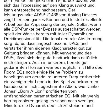
beim Einstellen direkt einen Eindruck davon, wie
sich das Processing auf den Klang auswirkt und
kann entsprechend nachbessern. Der
leistungsstarke ADSP-21488 von Analog Devices
zeigt hier sein ganzes Können und leistet exzellente
Arbeit bei der Anpassung der Signale. Selbst wenn
alle DSP-Punkte per Bypass ausgeschaltet werden,
spielt der Weiss bereits mit toller Dynamik und
Dreidimensionalität. Die tonal neutrale Abstimmung
sorgt dafür, dass angeschlossene DACs und
Verstärker ihren eigenen Klagcharakter gut zur
Geltung bringen können. Mit Verwendung des
DSPs, lässt sich der gute Eindruck dann natürlich
noch steigern. Auch in unserem, bereits gut
gedämmten Hörraum war es möglich, mit Hilfe des
Room EQs noch einige kleine Problem zu
beseitigen um gerade im unteren Frequenzbereich
ein wenig mehr Leben in das Spiel zu bekommen.
Gerade sehr l ach abgestimmte Alben, wie Danko
Jones‘ „Born A Lion“ profitierten vom
umfangreichen parametrischen EQ. Mit ein wenig
herumprobieren gelang es schon nach wenigen
Minuten, die Dynamik deutlich zu steigern und