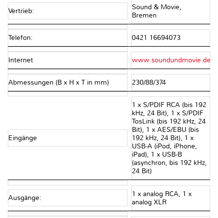
Sound & Movie,
Vertrieb:
Bremen
Telefon:
0421 16694073
Internet
www.soundundmovie.de
Abmessungen (B x H x T in mm)
230/88/374
1 x S/PDIF RCA (bis 192
kHz, 24 Bit), 1 x S/PDIF
TosLink (bis 192 kHz, 24
Bit), 1 x AES/EBU (bis
Eingänge
192 kHz, 24 Bit), 1 x
USB-A (iPod, iPhone,
iPad), 1 x USB-B
(asynchron, bis 192 kHz,
24 Bit)
1 x analog RCA, 1 x
Ausgänge:
analog XLR