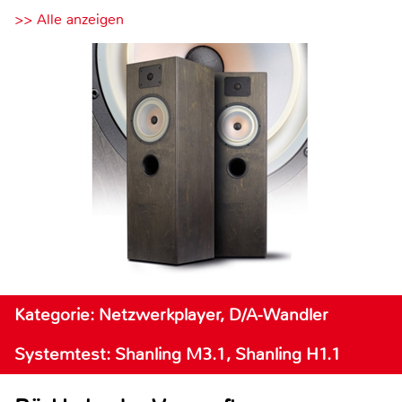
>> Alle anzeigen
Kategorie: Netzwerkplayer, D/A-Wandler
Systemtest: Shanling M3.1, Shanling H1.1