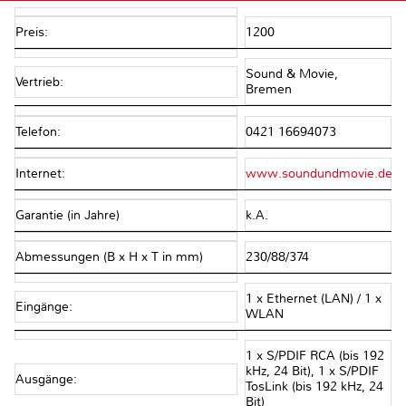
Preis:
1200
Sound & Movie,
Vertrieb:
Bremen
Telefon:
0421 16694073
Internet:
www.soundundmovie.de
Garantie (in Jahre)
k.A.
Abmessungen (B x H x T in mm)
230/88/374
1 x Ethernet (LAN) / 1 x
Eingänge:
WLAN
1 x S/PDIF RCA (bis 192
kHz, 24 Bit), 1 x S/PDIF
Ausgänge:
TosLink (bis 192 kHz, 24
Bit)