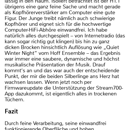
lässig in den Raum. Isoliert betrachtet ist der H1.1
übrigens eine ganz feine Sache und macht gerade
als Kopfhörerverstärker am Computer eine gute
Figur. Der Junge treibt nämlich auch schwierige
Kopfhörer und eignet sich für die hochwertige
Computer-HiFi-Abhöre einwandfrei. Ich habe
natürlich alles durchgespielt – von Internetradio (das
kann sogar richtig gut klingen) bis hin zu ganz
dicken Brocken hinsichtlich Auflösung wie „Quiet
Winter Night“ vom Hoff Ensemble – das Ergebnis
war immer eine saubere, dynamische und höchst
musikalische Präsentation der Musik. Drauf
kommt‘s an und das war auch der entscheidende
Punkt, der mir die beiden Silberlinge ans Herz hat
wachsen lassen. Wenn jetzt noch per
Firmwareupdate die Unterstützung der Stream700-
App dazukommt, ist eigentlich alles in trockenen
Tüchern.
Fazit
Durch feine Verarbeitung, seine einwandfrei
funktionierende Oberfläche und hohen