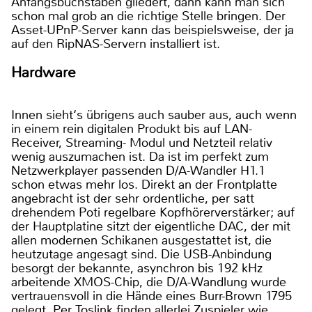
Anfangsbuchstaben gliedert, dann kann man sich
schon mal grob an die richtige Stelle bringen. Der
Asset-UPnP-Server kann das beispielsweise, der ja
auf den RipNAS-Servern installiert ist.
Hardware
Innen sieht‘s übrigens auch sauber aus, auch wenn
in einem rein digitalen Produkt bis auf LAN-
Receiver, Streaming- Modul und Netzteil relativ
wenig auszumachen ist. Da ist im perfekt zum
Netzwerkplayer passenden D/A-Wandler H1.1
schon etwas mehr los. Direkt an der Frontplatte
angebracht ist der sehr ordentliche, per satt
drehendem Poti regelbare Kopfhörerverstärker; auf
der Hauptplatine sitzt der eigentliche DAC, der mit
allen modernen Schikanen ausgestattet ist, die
heutzutage angesagt sind. Die USB-Anbindung
besorgt der bekannte, asynchron bis 192 kHz
arbeitende XMOS-Chip, die D/A-Wandlung wurde
vertrauensvoll in die Hände eines Burr-Brown 1795
gelegt. Per Toslink finden allerlei Zuspieler wie