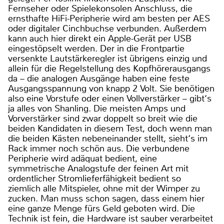
Fernseher oder Spielekonsolen Anschluss, die
ernsthafte HiFi-Peripherie wird am besten per AES
oder digitaler Cinchbuchse verbunden. Außerdem
kann auch hier direkt ein Apple-Gerät per USB
eingestöpselt werden. Der in die Frontpartie
versenkte Lautstärkeregler ist übrigens einzig und
allein für die Regelstellung des Kopfhörerausgangs
da – die analogen Ausgänge haben eine feste
Ausgangsspannung von knapp 2 Volt. Sie benötigen
also eine Vorstufe oder einen Vollverstärker – gibt‘s
ja alles von Shanling. Die meisten Amps und
Vorverstärker sind zwar doppelt so breit wie die
beiden Kandidaten in diesem Test, doch wenn man
die beiden Kästen nebeneinander stellt, sieht‘s im
Rack immer noch schön aus. Die verbundene
Peripherie wird adäquat bedient, eine
symmetrische Analogstufe der feinen Art mit
ordentlicher Stromlieferfähigkeit bedient so
ziemlich alle Mitspieler, ohne mit der Wimper zu
zucken. Man muss schon sagen, dass einem hier
eine ganze Menge fürs Geld geboten wird. Die
Technik ist fein, die Hardware ist sauber verarbeitet