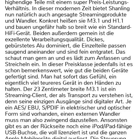
highendige Teile mit einem super Preis-Leistungs-
Verhältnis. In dieser modernen Zeit bietet Shanling
nun natürlich auch angesagte Streamingprodukte
und Wandler. Konkret heißen sie M3.1 und H1.1
und bauen ungefähr halb so breit wie ein Standard-
HiFi-Gerät. Beiden außerdem gemein ist die
exzellente Verarbeitungsqualität. Dickes,
gebürstetes Alu dominiert, die Einzelteile passen
saugend aneinander und sind fein entgratet. Das
schaut man gern an und es lädt zum Anfassen und
Streicheln ein. In dieser Preisklasse jedenfalls ist es
schon bemerkenswert, wie gut die beiden Geräte
gefertigt sind. Man hat sofort das Gefühl, ein
eigentlich viel teureres Gerät in den Händen zu
halten. Der 23 Zentimeter breite M3.1 ist ein
Streaming-Client, der als Transport zu verstehen ist,
denn seine einzigen Ausgänge sind digitaler Art. Je
ein AES/ EBU, S/PDIF in elektrischer und optischer
Form sind vorhanden, einen externen Wandler
muss man also zwingend dazustellen. Ansonsten
gibt es an der Rückseite noch eine iPod/iPad-fähige
USB-Buchse, die voll lizenziert ist und die ganzen
Apple-Mobilgeräte digital ausliest. Die Steuerung