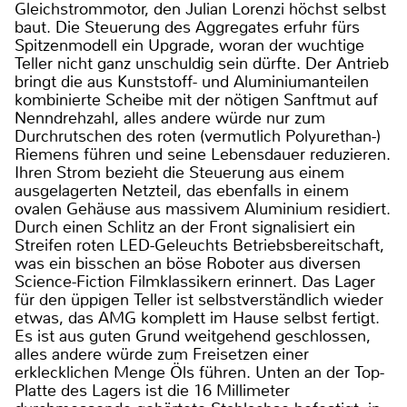
Gleichstrommotor, den Julian Lorenzi höchst selbst
baut. Die Steuerung des Aggregates erfuhr fürs
Spitzenmodell ein Upgrade, woran der wuchtige
Teller nicht ganz unschuldig sein dürfte. Der Antrieb
bringt die aus Kunststoff- und Aluminiumanteilen
kombinierte Scheibe mit der nötigen Sanftmut auf
Nenndrehzahl, alles andere würde nur zum
Durchrutschen des roten (vermutlich Polyurethan-)
Riemens führen und seine Lebensdauer reduzieren.
Ihren Strom bezieht die Steuerung aus einem
ausgelagerten Netzteil, das ebenfalls in einem
ovalen Gehäuse aus massivem Aluminium residiert.
Durch einen Schlitz an der Front signalisiert ein
Streifen roten LED-Geleuchts Betriebsbereitschaft,
was ein bisschen an böse Roboter aus diversen
Science-Fiction Filmklassikern erinnert. Das Lager
für den üppigen Teller ist selbstverständlich wieder
etwas, das AMG komplett im Hause selbst fertigt.
Es ist aus guten Grund weitgehend geschlossen,
alles andere würde zum Freisetzen einer
erklecklichen Menge Öls führen. Unten an der Top-
Platte des Lagers ist die 16 Millimeter