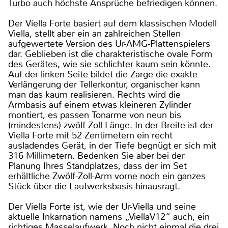
Turbo auch höchste Ansprüche befriedigen können.
Der Viella Forte basiert auf dem klassischen Modell
Viella, stellt aber ein an zahlreichen Stellen
aufgewertete Version des Ur-AMG-Plattenspielers
dar. Geblieben ist die charakteristische ovale Form
des Gerätes, wie sie schlichter kaum sein könnte.
Auf der linken Seite bildet die Zarge die exakte
Verlängerung der Tellerkontur, organischer kann
man das kaum realisieren. Rechts wird die
Armbasis auf einem etwas kleineren Zylinder
montiert, es passen Tonarme von neun bis
(mindestens) zwölf Zoll Länge. In der Breite ist der
Viella Forte mit 52 Zentimetern ein recht
ausladendes Gerät, in der Tiefe begnügt er sich mit
316 Millimetern. Bedenken Sie aber bei der
Planung Ihres Standplatzes, dass der im Set
erhältliche Zwölf-Zoll-Arm vorne noch ein ganzes
Stück über die Laufwerksbasis hinausragt.
Der Viella Forte ist, wie der Ur-Viella und seine
aktuelle Inkarnation namens „ViellaV12“ auch, ein
richtiges Masselaufwerk. Noch nicht einmal die drei