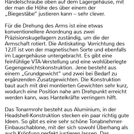
Rändelschraube oben auf dem Lagergehäuse, mit
der man die Höhe des über einem der
„Biegestäbe“ justieren kann – sehr clever.
Für die Drehung des Arms ist eine etwas
konventionellere Anordnung aus zwei
Präzisionskugellagern zuständig, um die der
Armschaft rotiert. Die Antiskating- Vorrichtung des
12JT ist von der magnetischen Sorte und ebenfalls
im Lagergehäuse untergebracht. Es gibt eine
feinfühlige VTA-Verstellung und eine wohlüberlegte
Gegengewichtskonstruktion. Jene besteht aus
einem „Grundgewicht“ und zwei bei Bedarf zu
ergänzenden Zusatzgewichten. Die Konstruktion
baut auch mit drei montierten Gewichten sehr kurz,
wodurch eine Position nahe am Drehpunkt erreicht
werden kann, was Hantelkräfte verringern hilft.
Das Tonarmrohr besteht aus Aluminium, in der
Headshell-Konstruktion stecken ein paar richtig gute
Ideen. So gibt es eine sehr schöne Tonabnehmer-
Einbauschablone, mit der sich sowohl Überhang als
auch Kröpfung perfekt justieren lassen. Das