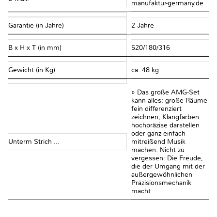
manufaktur-germany.de
Garantie (in Jahre)
2 Jahre
B x H x T (in mm)
520/180/316
Gewicht (in Kg)
ca. 48 kg
» Das große AMG-Set
kann alles: große Räume
fein differenziert
zeichnen, Klangfarben
hochpräzise darstellen
oder ganz einfach
Unterm Strich ...
mitreißend Musik
machen. Nicht zu
vergessen: Die Freude,
die der Umgang mit der
außergewöhnlichen
Präzisionsmechanik
macht