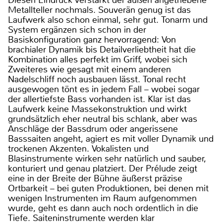
Diesen Eindruck verstärkt der außen angetriebene
Metallteller nochmals. Souverän genug ist das
Laufwerk also schon einmal, sehr gut. Tonarm und
System ergänzen sich schon in der
Basiskonfiguration ganz hervorragend: Von
brachialer Dynamik bis Detailverliebtheit hat die
Kombination alles perfekt im Griff, wobei sich
Zweiteres wie gesagt mit einem anderen
Nadelschliff noch ausbauen lässt. Tonal recht
ausgewogen tönt es in jedem Fall – wobei sogar
der allertiefste Bass vorhanden ist. Klar ist das
Laufwerk keine Massekonstruktion und wirkt
grundsätzlich eher neutral bis schlank, aber was
Anschläge der Bassdrum oder angerissene
Basssaiten angeht, agiert es mit voller Dynamik und
trockenen Akzenten. Vokalisten und
Blasinstrumente wirken sehr natürlich und sauber,
konturiert und genau platziert. Der Prélude zeigt
eine in der Breite der Bühne äußerst präzise
Ortbarkeit – bei guten Produktionen, bei denen mit
wenigen Instrumenten im Raum aufgenommen
wurde, geht es dann auch noch ordentlich in die
Tiefe. Saiteninstrumente werden klar