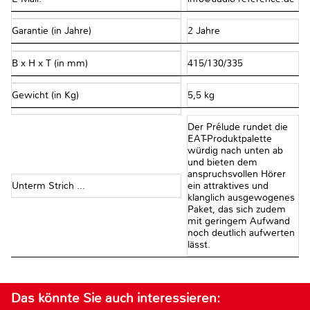
Garantie (in Jahre)
2 Jahre
B x H x T (in mm)
415/130/335
Gewicht (in Kg)
5,5 kg
Der Prélude rundet die
EAT-Produktpalette
würdig nach unten ab
und bieten dem
anspruchsvollen Hörer
Unterm Strich ...
ein attraktives und
klanglich ausgewogenes
Paket, das sich zudem
mit geringem Aufwand
noch deutlich aufwerten
lässt.
Das könnte Sie auch interessieren: