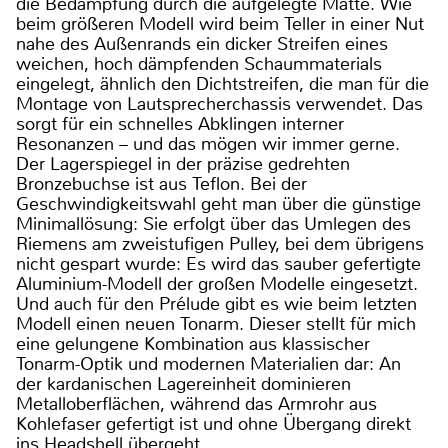
die Bedämpfung durch die aufgelegte Matte. Wie
beim größeren Modell wird beim Teller in einer Nut
nahe des Außenrands ein dicker Streifen eines
weichen, hoch dämpfenden Schaummaterials
eingelegt, ähnlich den Dichtstreifen, die man für die
Montage von Lautsprecherchassis verwendet. Das
sorgt für ein schnelles Abklingen interner
Resonanzen – und das mögen wir immer gerne.
Der Lagerspiegel in der präzise gedrehten
Bronzebuchse ist aus Teflon. Bei der
Geschwindigkeitswahl geht man über die günstige
Minimallösung: Sie erfolgt über das Umlegen des
Riemens am zweistufigen Pulley, bei dem übrigens
nicht gespart wurde: Es wird das sauber gefertigte
Aluminium-Modell der großen Modelle eingesetzt.
Und auch für den Prélude gibt es wie beim letzten
Modell einen neuen Tonarm. Dieser stellt für mich
eine gelungene Kombination aus klassischer
Tonarm-Optik und modernen Materialien dar: An
der kardanischen Lagereinheit dominieren
Metalloberflächen, während das Armrohr aus
Kohlefaser gefertigt ist und ohne Übergang direkt
ins Headshell übergeht.