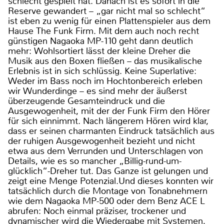
schlecht gespielt hat. Danach ist es sofort in die
Reserve gewandert – „gar nicht mal so schlecht“
ist eben zu wenig für einen Plattenspieler aus dem
Hause The Funk Firm. Mit dem auch noch recht
günstigen Nagaoka MP-110 geht dann deutlich
mehr: Wohlsortiert lässt der kleine Dreher die
Musik aus den Boxen fließen – das musikalische
Erlebnis ist in sich schlüssig. Keine Superlative:
Weder im Bass noch im Hochtonbereich erleben
wir Wunderdinge – es sind mehr der äußerst
überzeugende Gesamteindruck und die
Ausgewogenheit, mit der der Funk Firm den Hörer
für sich einnimmt. Nach längerem Hören wird klar,
dass er seinen charmanten Eindruck tatsächlich aus
der ruhigen Ausgewogenheit bezieht und nicht
etwa aus dem Verrunden und Unterschlagen von
Details, wie es so mancher „Billig-rund-um-
glücklich“-Dreher tut. Das Ganze ist gelungen und
zeigt eine Menge Potenzial.Und dieses konnten wir
tatsächlich durch die Montage von Tonabnehmern
wie dem Nagaoka MP-500 oder dem Benz ACE L
abrufen: Noch einmal präziser, trockener und
dynamischer wird die Wiedergabe mit Systemen,