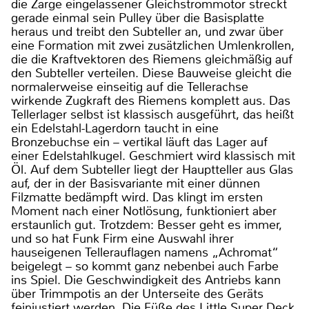
die Zarge eingelassener Gleichstrommotor streckt
gerade einmal sein Pulley über die Basisplatte
heraus und treibt den Subteller an, und zwar über
eine Formation mit zwei zusätzlichen Umlenkrollen,
die die Kraftvektoren des Riemens gleichmäßig auf
den Subteller verteilen. Diese Bauweise gleicht die
normalerweise einseitig auf die Tellerachse
wirkende Zugkraft des Riemens komplett aus. Das
Tellerlager selbst ist klassisch ausgeführt, das heißt
ein Edelstahl-Lagerdorn taucht in eine
Bronzebuchse ein – vertikal läuft das Lager auf
einer Edelstahlkugel. Geschmiert wird klassisch mit
Öl. Auf dem Subteller liegt der Hauptteller aus Glas
auf, der in der Basisvariante mit einer dünnen
Filzmatte bedämpft wird. Das klingt im ersten
Moment nach einer Notlösung, funktioniert aber
erstaunlich gut. Trotzdem: Besser geht es immer,
und so hat Funk Firm eine Auswahl ihrer
hauseigenen Tellerauflagen namens „Achromat“
beigelegt – so kommt ganz nebenbei auch Farbe
ins Spiel. Die Geschwindigkeit des Antriebs kann
über Trimmpotis an der Unterseite des Geräts
feinjustiert werden. Die Füße des Little Super Deck