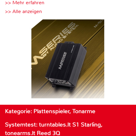
>> Mehr erfahren
>> Alle anzeigen
Kategorie: Plattenspieler, Tonarme
Systemtest: turntables.lt S1 Starling,
tonearms.lt Reed 3Q