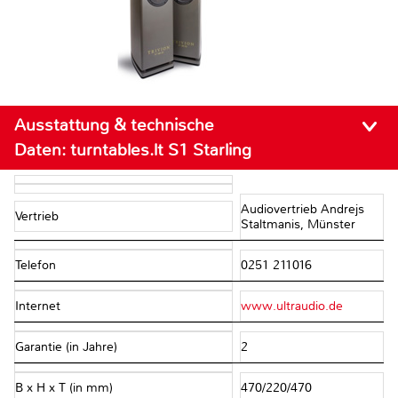
Ausstattung & technische
Daten:
turntables.lt S1 Starling
Audiovertrieb Andrejs
Vertrieb
Staltmanis, Münster
Telefon
0251 211016
Internet
www.ultraudio.de
Garantie (in Jahre)
2
B x H x T (in mm)
470/220/470