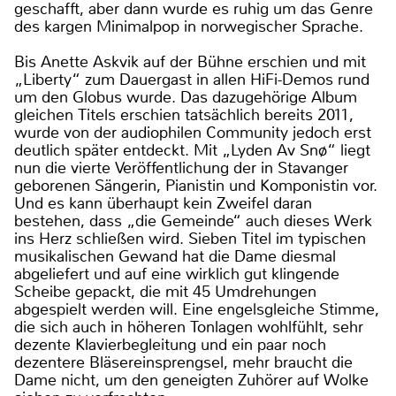
geschafft, aber dann wurde es ruhig um das Genre
des kargen Minimalpop in norwegischer Sprache.
Bis Anette Askvik auf der Bühne erschien und mit
„Liberty“ zum Dauergast in allen HiFi-Demos rund
um den Globus wurde. Das dazugehörige Album
gleichen Titels erschien tatsächlich bereits 2011,
wurde von der audiophilen Community jedoch erst
deutlich später entdeckt. Mit „Lyden Av Snø“ liegt
nun die vierte Veröffentlichung der in Stavanger
geborenen Sängerin, Pianistin und Komponistin vor.
Und es kann überhaupt kein Zweifel daran
bestehen, dass „die Gemeinde“ auch dieses Werk
ins Herz schließen wird. Sieben Titel im typischen
musikalischen Gewand hat die Dame diesmal
abgeliefert und auf eine wirklich gut klingende
Scheibe gepackt, die mit 45 Umdrehungen
abgespielt werden will. Eine engelsgleiche Stimme,
die sich auch in höheren Tonlagen wohlfühlt, sehr
dezente Klavierbegleitung und ein paar noch
dezentere Bläsereinsprengsel, mehr braucht die
Dame nicht, um den geneigten Zuhörer auf Wolke