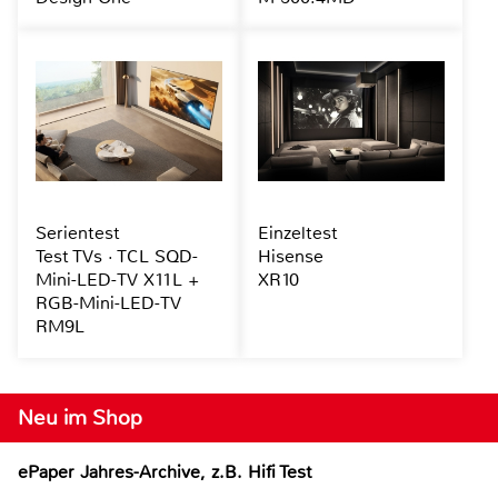
Serientest
Einzeltest
Test TVs · TCL SQD-
Hisense
Mini-LED-TV X11L +
XR10
RGB-Mini-LED-TV
RM9L
Neu im Shop
ePaper Jahres-Archive, z.B. Hifi Test