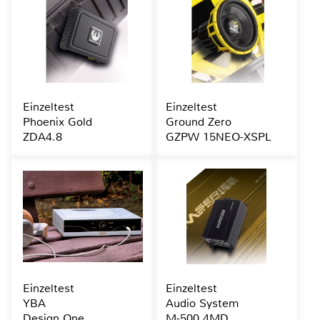
Einzeltest
Einzeltest
Phoenix Gold
Ground Zero
ZDA4.8
GZPW 15NEO-XSPL
Einzeltest
Einzeltest
YBA
Audio System
Design One
M-500.4MD