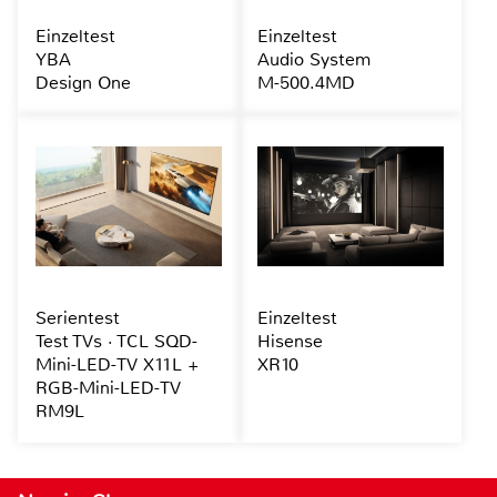
Einzeltest
Einzeltest
YBA
Audio System
Design One
M-500.4MD
Serientest
Einzeltest
Test TVs · TCL SQD-
Hisense
Mini-LED-TV X11L +
XR10
RGB-Mini-LED-TV
RM9L