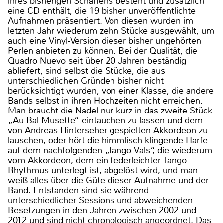
ihres bisherigen Schaffens besteht und zusätzlich
eine CD enthält, die 19 bisher unveröffentlichte
Aufnahmen präsentiert. Von diesen wurden im
letzten Jahr wiederum zehn Stücke ausgewählt, um
auch eine Vinyl-Version dieser bisher ungehörten
Perlen anbieten zu können. Bei der Qualität, die
Quadro Nuevo seit über 20 Jahren beständig
abliefert, sind selbst die Stücke, die aus
unterschiedlichen Gründen bisher nicht
berücksichtigt wurden, von einer Klasse, die andere
Bands selbst in ihren Hochzeiten nicht erreichen.
Man braucht die Nadel nur kurz in das zweite Stück
„Au Bal Musette“ eintauchen zu lassen und dem
von Andreas Hinterseher gespielten Akkordeon zu
lauschen, oder hört die himmlisch klingende Harfe
auf dem nachfolgenden „Tango Vals“, die wiederum
vom Akkordeon, dem ein federleichter Tango-
Rhythmus unterlegt ist, abgelöst wird, und man
weiß alles über die Güte dieser Aufnahme und der
Band. Entstanden sind sie während
unterschiedlicher Sessions und abweichenden
Besetzungen in den Jahren zwischen 2002 und
2012 und sind nicht chronologisch angeordnet. Das