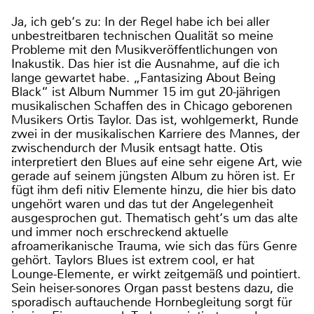
Ja, ich geb‘s zu: In der Regel habe ich bei aller
unbestreitbaren technischen Qualität so meine
Probleme mit den Musikveröffentlichungen von
Inakustik. Das hier ist die Ausnahme, auf die ich
lange gewartet habe. „Fantasizing About Being
Black“ ist Album Nummer 15 im gut 20-jährigen
musikalischen Schaffen des in Chicago geborenen
Musikers Ortis Taylor. Das ist, wohlgemerkt, Runde
zwei in der musikalischen Karriere des Mannes, der
zwischendurch der Musik entsagt hatte. Otis
interpretiert den Blues auf eine sehr eigene Art, wie
gerade auf seinem jüngsten Album zu hören ist. Er
fügt ihm defi nitiv Elemente hinzu, die hier bis dato
ungehört waren und das tut der Angelegenheit
ausgesprochen gut. Thematisch geht‘s um das alte
und immer noch erschreckend aktuelle
afroamerikanische Trauma, wie sich das fürs Genre
gehört. Taylors Blues ist extrem cool, er hat
Lounge-Elemente, er wirkt zeitgemäß und pointiert.
Sein heiser-sonores Organ passt bestens dazu, die
sporadisch auftauchende Hornbegleitung sorgt für