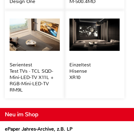
Design One
M-500.4MD
Serientest
Einzeltest
Test TVs · TCL SQD-
Hisense
Mini-LED-TV X11L +
XR10
RGB-Mini-LED-TV
RM9L
Neu im Shop
ePaper Jahres-Archive, z.B. LP