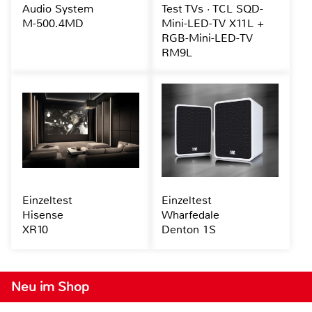
Audio System
Test TVs · TCL SQD-
M-500.4MD
Mini-LED-TV X11L +
RGB-Mini-LED-TV
RM9L
Einzeltest
Einzeltest
Hisense
Wharfedale
XR10
Denton 1S
Neu im Shop