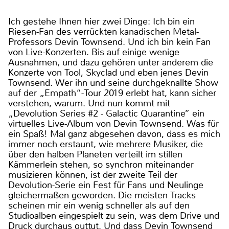
Ich gestehe Ihnen hier zwei Dinge: Ich bin ein
Riesen-Fan des verrückten kanadischen Metal-
Professors Devin Townsend. Und ich bin kein Fan
von Live-Konzerten. Bis auf einige wenige
Ausnahmen, und dazu gehören unter anderem die
Konzerte von Tool, Skyclad und eben jenes Devin
Townsend. Wer ihn und seine durchgeknallte Show
auf der „Empath“-Tour 2019 erlebt hat, kann sicher
verstehen, warum. Und nun kommt mit
„Devolution Series #2 - Galactic Quarantine” ein
virtuelles Live-Album von Devin Townsend. Was für
ein Spaß! Mal ganz abgesehen davon, dass es mich
immer noch erstaunt, wie mehrere Musiker, die
über den halben Planeten verteilt im stillen
Kämmerlein stehen, so synchron miteinander
musizieren können, ist der zweite Teil der
Devolution-Serie ein Fest für Fans und Neulinge
gleichermaßen geworden. Die meisten Tracks
scheinen mir ein wenig schneller als auf den
Studioalben eingespielt zu sein, was dem Drive und
Druck durchaus guttut. Und dass Devin Townsend