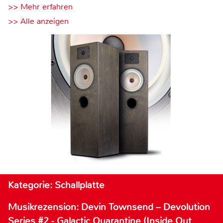
>> Mehr erfahren
>> Alle anzeigen
Kategorie: Schallplatte
Musikrezension: Devin Townsend – Devolution
Series #2 - Galactic Quarantine (Inside Out