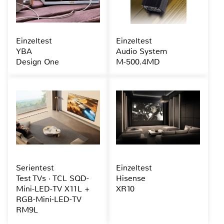
Einzeltest
Einzeltest
YBA
Audio System
Design One
M-500.4MD
Serientest
Einzeltest
Test TVs · TCL SQD-
Hisense
Mini-LED-TV X11L +
XR10
RGB-Mini-LED-TV
RM9L