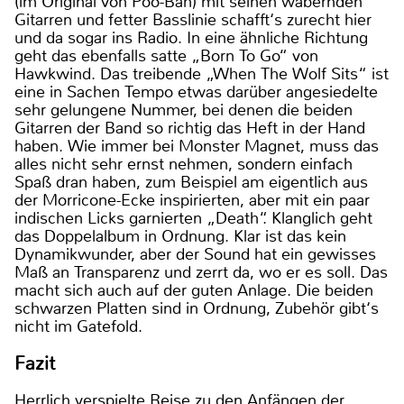
(im Original von Poo-Bah) mit seinen wabernden
Gitarren und fetter Basslinie schafft‘s zurecht hier
und da sogar ins Radio. In eine ähnliche Richtung
geht das ebenfalls satte „Born To Go“ von
Hawkwind. Das treibende „When The Wolf Sits“ ist
eine in Sachen Tempo etwas darüber angesiedelte
sehr gelungene Nummer, bei denen die beiden
Gitarren der Band so richtig das Heft in der Hand
haben. Wie immer bei Monster Magnet, muss das
alles nicht sehr ernst nehmen, sondern einfach
Spaß dran haben, zum Beispiel am eigentlich aus
der Morricone-Ecke inspirierten, aber mit ein paar
indischen Licks garnierten „Death“. Klanglich geht
das Doppelalbum in Ordnung. Klar ist das kein
Dynamikwunder, aber der Sound hat ein gewisses
Maß an Transparenz und zerrt da, wo er es soll. Das
macht sich auch auf der guten Anlage. Die beiden
schwarzen Platten sind in Ordnung, Zubehör gibt‘s
nicht im Gatefold.
Fazit
Herrlich verspielte Reise zu den Anfängen der