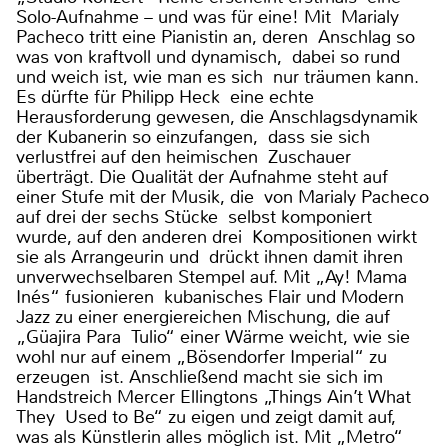
Solo-Aufnahme – und was für eine! Mit Marialy
Pacheco tritt eine Pianistin an, deren Anschlag so
was von kraftvoll und dynamisch, dabei so rund
und weich ist, wie man es sich nur träumen kann.
Es dürfte für Philipp Heck eine echte
Herausforderung gewesen, die Anschlagsdynamik
der Kubanerin so einzufangen, dass sie sich
verlustfrei auf den heimischen Zuschauer
überträgt. Die Qualität der Aufnahme steht auf
einer Stufe mit der Musik, die von Marialy Pacheco
auf drei der sechs Stücke selbst komponiert
wurde, auf den anderen drei Kompositionen wirkt
sie als Arrangeurin und drückt ihnen damit ihren
unverwechselbaren Stempel auf. Mit „Ay! Mama
Inés“ fusionieren kubanisches Flair und Modern
Jazz zu einer energiereichen Mischung, die auf
„Güajira Para Tulio“ einer Wärme weicht, wie sie
wohl nur auf einem „Bösendorfer Imperial“ zu
erzeugen ist. Anschließend macht sie sich im
Handstreich Mercer Ellingtons „Things Ain’t What
They Used to Be“ zu eigen und zeigt damit auf,
was als Künstlerin alles möglich ist. Mit „Metro“