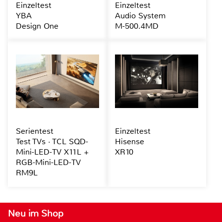
Einzeltest
Einzeltest
YBA
Audio System
Design One
M-500.4MD
Serientest
Einzeltest
Test TVs · TCL SQD-
Hisense
Mini-LED-TV X11L +
XR10
RGB-Mini-LED-TV
RM9L
Neu im Shop