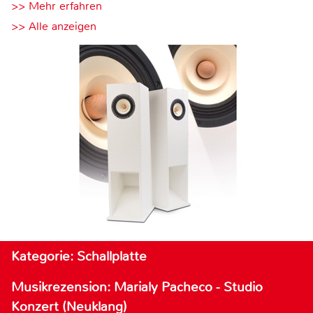
>> Mehr erfahren
>> Alle anzeigen
Kategorie: Schallplatte
Musikrezension: Marialy Pacheco - Studio
Konzert (Neuklang)