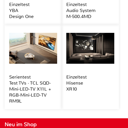
Einzeltest
Einzeltest
YBA
Audio System
Design One
M-500.4MD
Serientest
Einzeltest
Test TVs · TCL SQD-
Hisense
Mini-LED-TV X11L +
XR10
RGB-Mini-LED-TV
RM9L
Neu im Shop