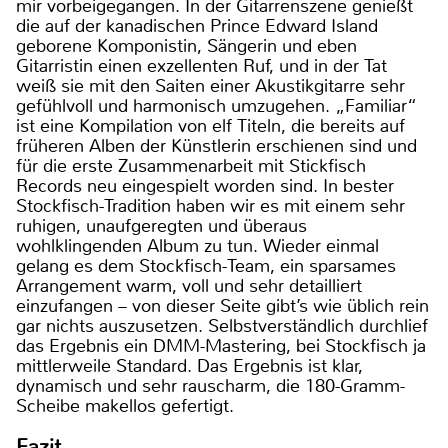
mir vorbeigegangen. In der Gitarrenszene genießt
die auf der kanadischen Prince Edward Island
geborene Komponistin, Sängerin und eben
Gitarristin einen exzellenten Ruf, und in der Tat
weiß sie mit den Saiten einer Akustikgitarre sehr
gefühlvoll und harmonisch umzugehen. „Familiar“
ist eine Kompilation von elf Titeln, die bereits auf
früheren Alben der Künstlerin erschienen sind und
für die erste Zusammenarbeit mit Stickfisch
Records neu eingespielt worden sind. In bester
Stockfisch-Tradition haben wir es mit einem sehr
ruhigen, unaufgeregten und überaus
wohlklingenden Album zu tun. Wieder einmal
gelang es dem Stockfisch-Team, ein sparsames
Arrangement warm, voll und sehr detailliert
einzufangen – von dieser Seite gibt’s wie üblich rein
gar nichts auszusetzen. Selbstverständlich durchlief
das Ergebnis ein DMM-Mastering, bei Stockfisch ja
mittlerweile Standard. Das Ergebnis ist klar,
dynamisch und sehr rauscharm, die 180-Gramm-
Scheibe makellos gefertigt.
Fazit