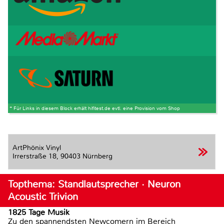
* Für Links in diesem Block erhält hifitest.de evtl. eine Provision vom Shop
ArtPhönix Vinyl
Irrerstraße 18,
90403 Nürnberg
Topthema: Standlautsprecher · Neuron
Acoustic Trivion
1825 Tage Musik
Zu den spannendsten Newcomern im Bereich