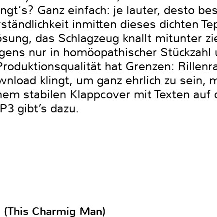
ingt‘s? Ganz einfach: je lauter, desto be
ständlichkeit inmitten dieses dichten Te
sung, das Schlagzeug knallt mitunter zie
igens nur in homöopathischer Stückzahl un
roduktionsqualität hat Grenzen: Rillenr
nload klingt, um ganz ehrlich zu sein, m
nem stabilen Klappcover mit Texten auf 
3 gibt’s dazu.
d (This Charmig Man)