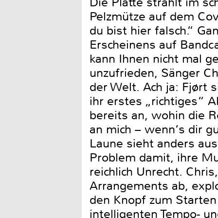
Die Platte strahlt im 
Pelzmütze auf dem Cover
du bist hier falsch.“ G
Erscheinens auf Bandca
kann Ihnen nicht mal g
unzufrieden, Sänger Chr
der Welt. Ach ja: Fjørt
ihr erstes „richtiges“
bereits an, wohin die R
an mich – wenn‘s dir gu
Laune sieht anders aus,
Problem damit, ihre Mu
reichlich Unrecht. Chris
Arrangements ab, explo
den Knopf zum Starten d
intelligenten Tempo- u