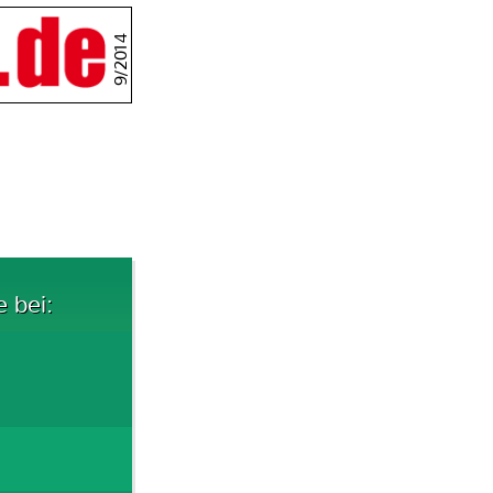
9/2014
e bei: