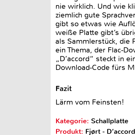
nie wirklich. Und wie kl
ziemlich gute Sprachver
gibt so etwas wie Auflö
weiße Platte gibt’s übr
als Sammlerstück, die P
ein Thema, der Flac-Dow
„D’accord“ steckt in ei
Download-Code fürs MP
Fazit
Lärm vom Feinsten!
Kategorie:
Schallplatte
Produkt:
Fjørt - D‘accor