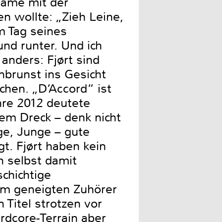
Dame mit der
n wollte: „Zieh Leine,
am Tag seines
nd runter. Und ich
anders: Fjørt sind
nbrunst ins Gesicht
chen. „D‘Accord“ ist
hre 2012 deutete
dem Dreck – denk nicht
ge, Junge – gute
t. Fjørt haben kein
h selbst damit
schichtige
eim geneigten Zuhörer
 Titel strotzen vor
rdcore-Terrain aber