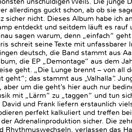
schönsten unschuldigen Weiß. Die junge 
 allerdings guckt schon, ab ob sie sage
anz sicher nicht. Dieses Album habe ich 
mp entdeckt und seitdem läuft es rauf u
enau sagen warum, denn „einfach“ geht 
is schreit seine Texte mit unfassbarer I
 singen deutsch, die Band stammt aus Aa
 Album, die EP „Demontage“ aus dem Ja
eise geht. „Die Lunge brennt – von all 
t geht“; das stammt aus „Valhalla“. Jun
 aber um die geht’s hier auch nur beding
sik mit „Lärm“ zu „taggen“ und tun sic
, David und Frank liefern erstaunlich viel
dieren perfekt kalkuliert und treffen b
er Adrenalinproduktion sicher. Die zehn
nd Rhythmuswechseln, verlassen das Ha