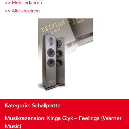
>> Mehr erfahren
>> Alle anzeigen
Kategorie: Schallplatte
Musikrezension: Kinga Glyk – Feelings (Warner
Music)