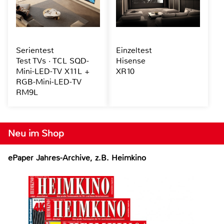
Serientest
Einzeltest
Test TVs · TCL SQD-
Hisense
Mini-LED-TV X11L +
XR10
RGB-Mini-LED-TV
RM9L
Neu im Shop
ePaper Jahres-Archive, z.B. Heimkino