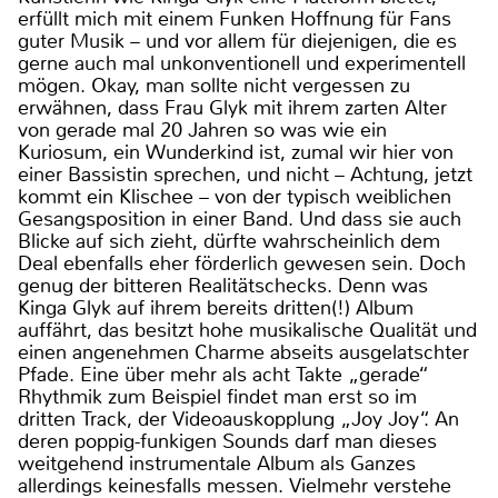
erfüllt mich mit einem Funken Hoffnung für Fans
guter Musik – und vor allem für diejenigen, die es
gerne auch mal unkonventionell und experimentell
mögen. Okay, man sollte nicht vergessen zu
erwähnen, dass Frau Glyk mit ihrem zarten Alter
von gerade mal 20 Jahren so was wie ein
Kuriosum, ein Wunderkind ist, zumal wir hier von
einer Bassistin sprechen, und nicht – Achtung, jetzt
kommt ein Klischee – von der typisch weiblichen
Gesangsposition in einer Band. Und dass sie auch
Blicke auf sich zieht, dürfte wahrscheinlich dem
Deal ebenfalls eher förderlich gewesen sein. Doch
genug der bitteren Realitätschecks. Denn was
Kinga Glyk auf ihrem bereits dritten(!) Album
auffährt, das besitzt hohe musikalische Qualität und
einen angenehmen Charme abseits ausgelatschter
Pfade. Eine über mehr als acht Takte „gerade“
Rhythmik zum Beispiel findet man erst so im
dritten Track, der Videoauskopplung „Joy Joy“. An
deren poppig-funkigen Sounds darf man dieses
weitgehend instrumentale Album als Ganzes
allerdings keinesfalls messen. Vielmehr verstehe