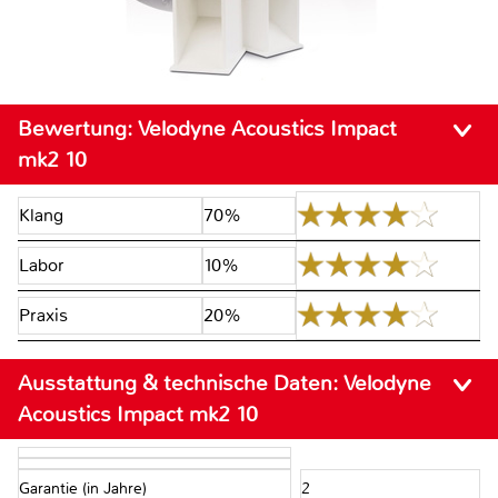
Bewertung:
Velodyne Acoustics Impact
mk2 10
Klang
70%
Labor
10%
Praxis
20%
Ausstattung & technische Daten:
Velodyne
Acoustics Impact mk2 10
Garantie (in Jahre)
2