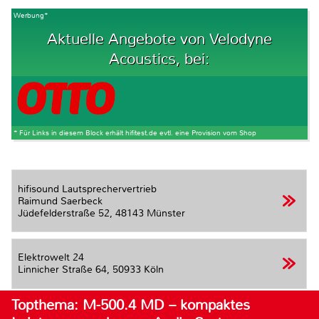
Werbung*
Aktuelle Angebote von Velodyne
Acoustics, bei:
* Für Links in diesem Block erhält hifitest.de evtl. eine Provision vom Shop
hifisound Lautsprechervertrieb
Raimund Saerbeck
Jüdefelderstraße 52,
48143 Münster
Elektrowelt 24
Linnicher Straße 64,
50933 Köln
Topthema: M-500.4 MD – kompaktes