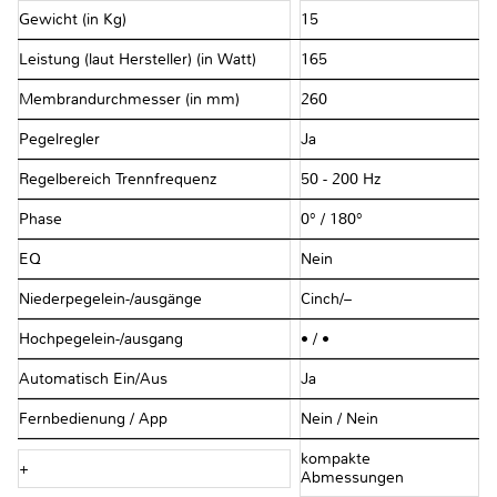
Gewicht (in Kg)
15
Leistung (laut Hersteller) (in Watt)
165
Membrandurchmesser (in mm)
260
Pegelregler
Ja
Regelbereich Trennfrequenz
50 - 200 Hz
Phase
0° / 180°
EQ
Nein
Niederpegelein-/ausgänge
Cinch/–
Hochpegelein-/ausgang
• / •
Automatisch Ein/Aus
Ja
Fernbedienung / App
Nein / Nein
kompakte
+
Abmessungen