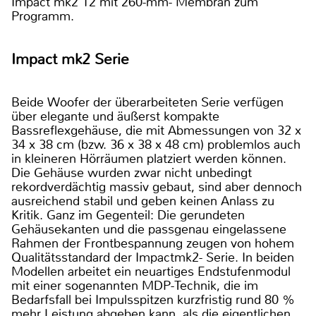
Impact mk2 12 mit 260-mm- Membran zum
Programm.
Impact mk2 Serie
Beide Woofer der überarbeiteten Serie verfügen
über elegante und äußerst kompakte
Bassreflexgehäuse, die mit Abmessungen von 32 x
34 x 38 cm (bzw. 36 x 38 x 48 cm) problemlos auch
in kleineren Hörräumen platziert werden können.
Die Gehäuse wurden zwar nicht unbedingt
rekordverdächtig massiv gebaut, sind aber dennoch
ausreichend stabil und geben keinen Anlass zu
Kritik. Ganz im Gegenteil: Die gerundeten
Gehäusekanten und die passgenau eingelassene
Rahmen der Frontbespannung zeugen von hohem
Qualitätsstandard der Impactmk2- Serie. In beiden
Modellen arbeitet ein neuartiges Endstufenmodul
mit einer sogenannten MDP-Technik, die im
Bedarfsfall bei Impulsspitzen kurzfristig rund 80 %
mehr Leistung abgeben kann, als die eigentlichen