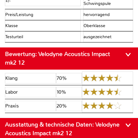
+/-
Schwingspule
Preis/Leistung
hervorragend
Klasse
Oberklasse
Testurteil
ausgezeichnet
Bewertung:
Velodyne Acoustics Impact
mk2 12
Klang
70%
Labor
10%
Praxis
20%
Ausstattung & technische Daten:
Velodyne
Acoustics Impact mk2 12