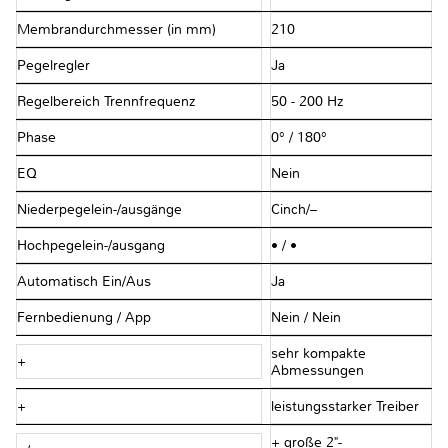
Membrandurchmesser (in mm)
210
Pegelregler
Ja
Regelbereich Trennfrequenz
50 - 200 Hz
Phase
0° / 180°
EQ
Nein
Niederpegelein-/ausgänge
Cinch/–
Hochpegelein-/ausgang
• / •
Automatisch Ein/Aus
Ja
Fernbedienung / App
Nein / Nein
sehr kompakte
+
Abmessungen
+
leistungsstarker Treiber
+ große 2"-