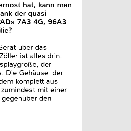
ernost hat, kann man
dank der quasi
lePADs 7A3 4G, 96A3
lie?
 Gerät über das
ller ist alles drin.
Displaygröße, der
s. Die Gehäuse der
udem komplett aus
 zumindest mit einer
t gegenüber den