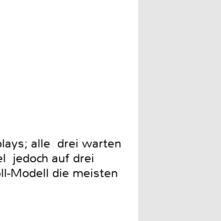
Dual-SIM und Speicherkarte
plays; alle drei warten
l jedoch auf drei
oll-Modell die meisten