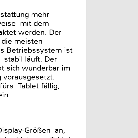
sstattung mehr
sweise mit dem
taktet werden. Der
r die meisten
ls Betriebssystem ist
stabil läuft. Der
sst sich wunderbar im
g vorausgesetzt.
ürs Tablet fällig,
in.
 Display-Größen an,