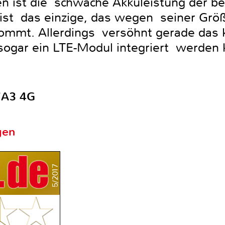
n ist die schwache Akkuleistung der bei
st das einzige, das wegen seiner Größ
ommt. Allerdings versöhnt gerade das k
ogar ein LTE-Modul integriert werden 
7A3 4G
gen
5/2017