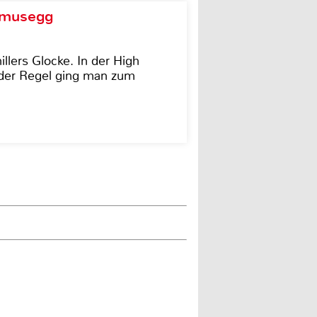
d musegg
illers Glocke. In der High
In der Regel ging man zum