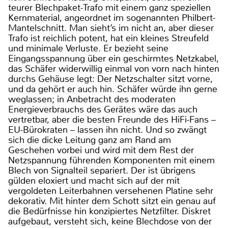
teurer Blechpaket-Trafo mit einem ganz speziellen
Kernmaterial, angeordnet im sogenannten Philbert-
Mantelschnitt. Man sieht’s im nicht an, aber dieser
Trafo ist reichlich potent, hat ein kleines Streufeld
und minimale Verluste. Er bezieht seine
Eingangsspannung über ein geschirmtes Netzkabel,
das Schäfer widerwillig einmal von vorn nach hinten
durchs Gehäuse legt: Der Netzschalter sitzt vorne,
und da gehört er auch hin. Schäfer würde ihn gerne
weglassen; in Anbetracht des moderaten
Energieverbrauchs des Gerätes wäre das auch
vertretbar, aber die besten Freunde des HiFi-Fans –
EU-Bürokraten – lassen ihn nicht. Und so zwängt
sich die dicke Leitung ganz am Rand am
Geschehen vorbei und wird mit dem Rest der
Netzspannung führenden Komponenten mit einem
Blech von Signalteil separiert. Der ist übrigens
gülden eloxiert und macht sich auf der mit
vergoldeten Leiterbahnen versehenen Platine sehr
dekorativ. Mit hinter dem Schott sitzt ein genau auf
die Bedürfnisse hin konzipiertes Netzfilter. Diskret
aufgebaut, versteht sich, keine Blechdose von der