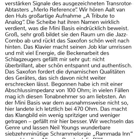
verstärken Signale des ausgezeichneten Transrotor-
Abtasters „Merlo Reference“. Wir hören Aalt van
den Huls großartige Aufnahme „A Tribute to
Analog“. Die Scheibe hat ihren Namen wirklich
verdient, was die Mini Basis eindrücklich beweist.
Groß, sehr groß bildet sie den Raum um die Jazz-
Combo ab und rückt das Saxofon schön weit nach
hinten. Das Klavier macht seinen Job klar umrissen
und mit viel Energie, die Beckenarbeit des
Schlagzeugers gefällt mir sehr gut: nicht
überbrillant, aber schön entspannt und authentisch.
Das Saxofon fordert die dynamischen Qualitäten
des Gerätes, das sich davon nicht weiter
erschrecken lässt. Begonnen habe ich mit einer
Abschlussimpedanz von 100 Ohm; in vielen Fällen
mag ich diesen Tonabnehmer so am liebsten. An
der Mini Basis war dem ausnahmsweise nicht so,
hier landete ich letztlich bei 470 Ohm. Das macht
das Klangbild ein wenig spritziger und weniger
getragen – gefällt mir hier besser. Wir wechseln das
Genre und lassen Neil Youngs wunderbare
siebzehnminütige Schrammelorgie „Rammada Inn“