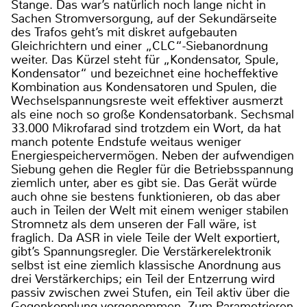
Stange. Das war’s natürlich noch lange nicht in
Sachen Stromversorgung, auf der Sekundärseite
des Trafos geht’s mit diskret aufgebauten
Gleichrichtern und einer „CLC“-Siebanordnung
weiter. Das Kürzel steht für „Kondensator, Spule,
Kondensator“ und bezeichnet eine hocheffektive
Kombination aus Kondensatoren und Spulen, die
Wechselspannungsreste weit effektiver ausmerzt
als eine noch so große Kondensatorbank. Sechsmal
33.000 Mikrofarad sind trotzdem ein Wort, da hat
manch potente Endstufe weitaus weniger
Energiespeichervermögen. Neben der aufwendigen
Siebung gehen die Regler für die Betriebsspannung
ziemlich unter, aber es gibt sie. Das Gerät würde
auch ohne sie bestens funktionieren, ob das aber
auch in Teilen der Welt mit einem weniger stabilen
Stromnetz als dem unseren der Fall wäre, ist
fraglich. Da ASR in viele Teile der Welt exportiert,
gibt’s Spannungsregler. Die Verstärkerelektronik
selbst ist eine ziemlich klassische Anordnung aus
drei Verstärkerchips; ein Teil der Entzerrung wird
passiv zwischen zwei Stufen, ein Teil aktiv über die
Gegenkopplung vorgenommen. Zum Parametrieren