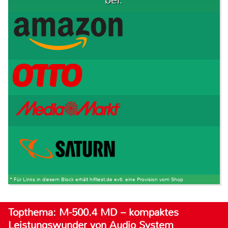
bei:
* Für Links in diesem Block erhält hifitest.de evtl. eine Provision vom Shop
Topthema: M-500.4 MD – kompaktes
Leistungswunder von Audio System