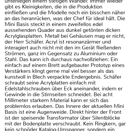
unterliegen einem stetigen Wandel: Immer wieder
gibt es Kleinigkeiten, die in die Produktion
einfließen und die Modelle noch ein bisschen näher
an das heranrücken, was der Chef für ideal hält. Die
Mini Basis steckt in einem zweifellos edel
aussehenden Quader aus dunkel getönten dicken
Acrylglasplatten. Metall bei Gehäusen mag er nicht,
der Herr Schäfer. Acryl ist resonanzärmer und
interagiert auch nicht mit den im Gerät fließenden
Strömen, ganz im Gegensatz zu Aluminium oder
Stahl. Das kann ich durchaus nachvollziehen: Ein
einfach auf einem Brett aufgebauter Prototyp eines
Verstärkers klingt gerne mal viel besser als das
kunstvoll in Blech verpackte Endergebnis. Schäfer
schraubt seine Acrylplatten einfach mit
Edelstahlschrauben über Eck aneinander, indem er
Gewinde in die Stirnseiten schneidet. Bei acht
Millimeter starkem Material kann er sich das
problemlos erlauben. Das Innere der aktuellen Mini
Basis ist eine Augenweide. Direkt hinter der Front
ist der speisende Transformator über Silentblöcke
mit der Bodenplatte verschraubt. Kein Ringkern, gar
kein schnöder Katalog-Umspanner, sondern ein