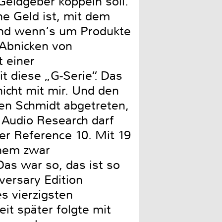
Geldgeber koppeln soll.
he Geld ist, mit dem
 Und wenn‘s um Produkte
 Abnicken von
t einer
it diese „G-Serie“. Das
icht mit mir. Und den
gen Schmidt abgetreten,
. Audio Research darf
er Reference 10. Mit 19
inem zwar
as war so, das ist so
versary Edition
s vierzigsten
it später folgte mit