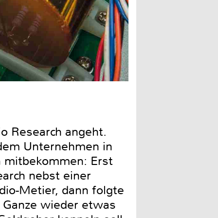
Der ganz Kleine in der Mitt
io Research angeht.
n dem Unternehmen in
n mitbekommen: Erst
arch nebst einer
o-Metier, dann folgte
s Ganze wieder etwas