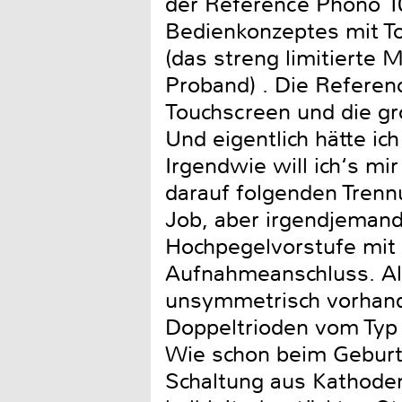
der Reference Phono 10
Bedienkonzeptes mit T
(das streng limitierte 
Proband) . Die Referenc
Touchscreen und die gro
Und eigentlich hätte ic
Irgendwie will ich‘s mi
darauf folgenden Trenn
Job, aber irgendjemand
Hochpegelvorstufe mit
Aufnahmeanschluss. All
unsymmetrisch vorhanden
Doppeltrioden vom Typ 
Wie schon beim Geburts
Schaltung aus Kathoden