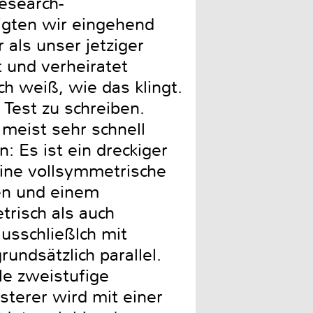
esearch-
igten wir eingehend
 als unser jetziger
t und verheiratet
ch weiß, wie das klingt.
 Test zu schreiben.
 meist sehr schnell
 Es ist ein dreckiger
eine vollsymmetrische
en und einem
risch als auch
usschließlch mit
undsätzlich parallel.
le zweistufige
terer wird mit einer