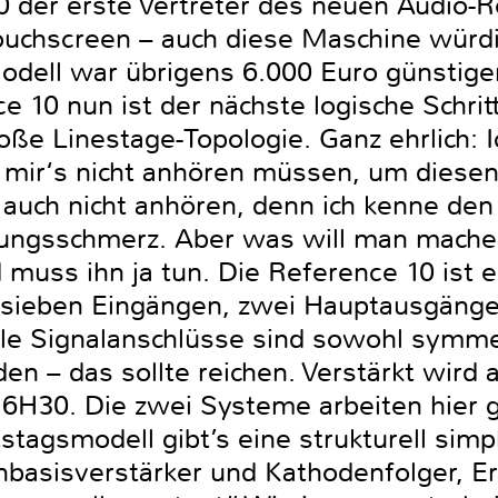
 der erste Vertreter des neuen Audio-R
ouchscreen – auch diese Maschine würd
Modell war übrigens 6.000 Euro günstiger
e 10 nun ist der nächste logische Schrit
ße Linestage-Topologie. Ganz ehrlich: I
h mir‘s nicht anhören müssen, um diesen
r auch nicht anhören, denn ich kenne den
ungsschmerz. Aber was will man machen:
 muss ihn ja tun. Die Reference 10 ist 
 sieben Eingängen, zwei Hauptausgäng
e Signalanschlüsse sind sowohl symmet
 – das sollte reichen. Verstärkt wird a
6H30. Die zwei Systeme arbeiten hier gr
tagsmodell gibt’s eine strukturell simp
basisverstärker und Kathodenfolger, Ers