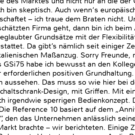
e des Marktes und nicht nur an die der 
ich bin skeptisch. Auch wenn‘s europäisc
schaftet – ich traue dem Braten nicht.
schätzten Firma geht, dann bin ich beim
glaubter Grundsätze mit der Flexibilitä
attet. Da gibt’s nämlich seit einiger Ze
talienischen Maßanzug. Sorry Freunde, n
rs GSi75 habe ich bewusst an den Kolle
r erforderlichen positiven Grundhaltung
ch aussehen. Das muss so wie hier bei d
Schaltschrank-Design, mit Griffen. Mit e
h irgendwie sperrigen Bedienkonzept. D
Die Reference 10 basiert auf dem „Anni
“, den das Unternehmen anlässlich seine
rkt brachte – wir berichteten. Einige Ze