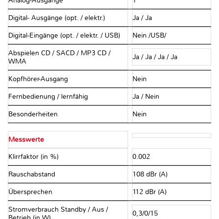
Analog-Ausgänge
1
Digital- Ausgänge (opt. / elektr.)
Ja / Ja
Digital-Eingänge (opt. / elektr. / USB)
Nein /USB/
Abspielen CD / SACD / MP3 CD /
Ja / Ja / Ja / Ja
WMA
Kopfhörer-Ausgang
Nein
Fernbedienung / lernfähig
Ja / Nein
Besonderheiten
Nein
Messwerte
Klirrfaktor (in %)
0.002
Rauschabstand
108 dBr (A)
Übersprechen
112 dBr (A)
Stromverbrauch Standby / Aus /
0,3/0/15
Betrieb (in W)