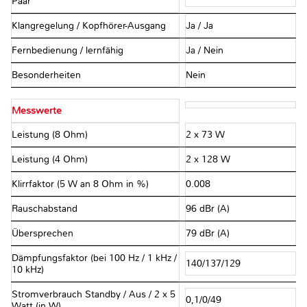
Paar
Klangregelung / Kopfhörer-Ausgang
Ja / Ja
Fernbedienung / lernfähig
Ja / Nein
Besonderheiten
Nein
Messwerte
Leistung (8 Ohm)
2 x 73 W
Leistung (4 Ohm)
2 x 128 W
Klirrfaktor (5 W an 8 Ohm in %)
0.008
Rauschabstand
96 dBr (A)
Übersprechen
79 dBr (A)
Dämpfungsfaktor (bei 100 Hz / 1 kHz /
140/137/129
10 kHz)
Stromverbrauch Standby / Aus / 2 x 5
0,1/0/49
Watt (in W)