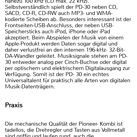
nahezu 100 kHz (CD max. 22 kHz).
Selbstverständlich spielt der PD-30 neben CD,
SACD, CD-R, CD-RW auch MP3- und WMA-
kodierte Scheiben ab. Besonders interessant ist der
Frontseiten-USB-Anschluss, der neben USB-
Speichersticks auch iPod, iPhone oder iPad
akzeptiert. Beim Abspielen der Musik von einem
Apple-Produkt werden Daten sogar digital und
daher verlustfrei an den internen 196-kHz- 32-Bit-
DA-Wandler geleitet. Musiksignale stehen am PD-
30 entweder analog per Cinch-Buchse oder digital
per optischem und elektrischem Digitalausgang zur
Verfügung. Somit ist der PD- 30 ein echtes
Universaltalent für praktisch alle Arten von digitalen
Musik-Datenträgern.
Praxis
Die mechanische Qualität der Pioneer- Kombi ist
tadellos, die Drehregler und Tasten aus Vollmetall
sind griffig und laufen rund, auch die