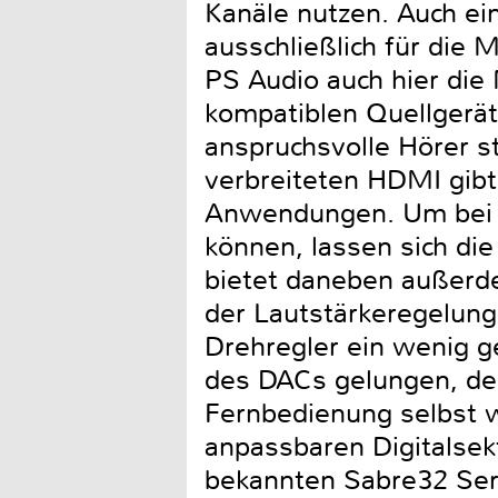
Kanäle nutzen. Auch ei
ausschließlich für die 
PS Audio auch hier die
kompatiblen Quellgerät
anspruchsvolle Hörer s
verbreiteten HDMI gib
Anwendungen. Um bei d
können, lassen sich d
bietet daneben außerd
der Lautstärkeregelung.
Drehregler ein wenig g
des DACs gelungen, des
Fernbedienung selbst 
anpassbaren Digitalsek
bekannten Sabre32 Seri