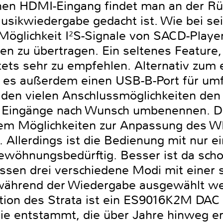
nen HDMI-Eingang findet man an der Rü
Musikwiedergabe gedacht ist. Wie bei se
 Möglichkeit I²S-Signale von SACD-Playe
en zu übertragen. Ein seltenes Feature,
tets sehr zu empfehlen. Alternativ zum
t es außerdem einen USB-B-Port für umf
en vielen Anschlussmöglichkeiten den 
ie Eingänge nach Wunsch umbenennen. 
em Möglichkeiten zur Anpassung des W
 Allerdings ist die Bedienung mit nur e
ewöhnungsbedürftig. Besser ist da schon
sen drei verschiedene Modi mit einer s
während der Wiedergabe ausgewählt we
tion des Strata ist ein ES9016K2M DAC
e entstammt, die über Jahre hinweg er