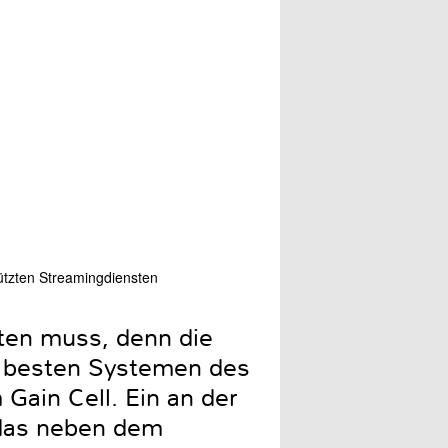
tützten Streamingdiensten
Die schlicht gestaltet App 
rten muss, denn die
n besten Systemen des
Gain Cell. Ein an der
 das neben dem