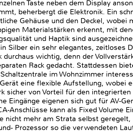
inzelnen Taste neben dem Display anso
t, beherbergt die Elektronik. Ein schm
entliche Gehäuse und den Deckel, wobei
ppigen Materialstärken erkennt, mit den
squalität und Haptik sind ausgezeichne
in Silber ein sehr elegantes, zeitloses 
 durchaus wichtig, denn der Vollverstärk
eparaten Rack gedacht. Stattdessen biet
ls Schaltzentrale im Wohnzimmer interes
rät eine flexible Aufstellung, wobei 
k sicher von Vorteil für den integriert
che Eingänge eigenen sich gut für AV-Ger
CA-Anschlüsse kann als Fixed Volume E
e nicht mehr am Strata selbst geregelt,
nd- Prozessor so die verwendeten Lauts