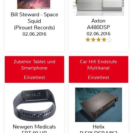
Bill Steward - Space
Axton
Squid
A480DSP
(Pirouet Records)
02.06.2016
02.06.2016
Zubehör Tablet und
Car Hifi Endstufe
Smartphone
Multikanal
Einzeltest
Einzeltest
Newgen Medicals
Helix