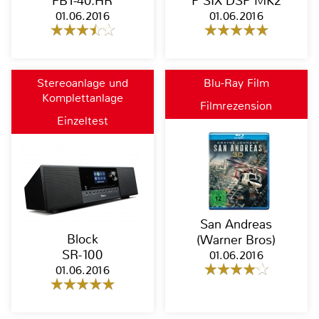
FBT-40.HR
P SIX DSP MK2
01.06.2016
01.06.2016
Stereoanlage und
Blu-Ray Film
Komplettanlage
Filmrezension
Einzeltest
San Andreas
Block
(Warner Bros)
SR-100
01.06.2016
01.06.2016