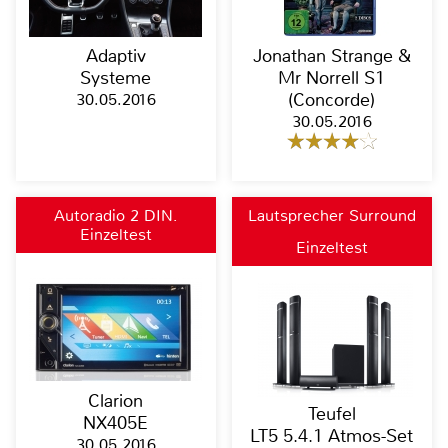
Adaptiv
Jonathan Strange &
Systeme
Mr Norrell S1
30.05.2016
(Concorde)
30.05.2016
Autoradio 2 DIN,
Lautsprecher Surround
Einzeltest
Moniceiver, Naviceiver,
Einzeltest
Bluetooth
Clarion
Teufel
NX405E
LT5 5.4.1 Atmos-Set
30.05.2016