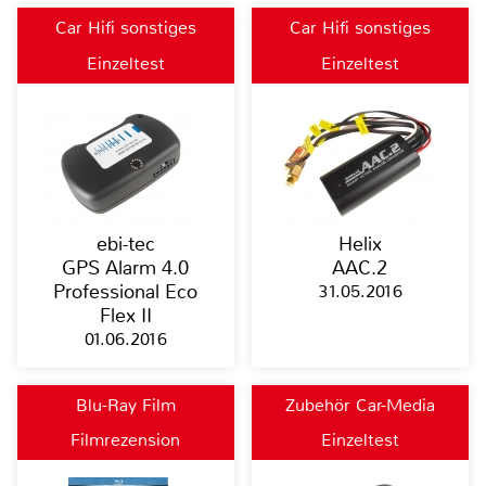
Car Hifi sonstiges
Car Hifi sonstiges
Einzeltest
Einzeltest
ebi-tec
Helix
GPS Alarm 4.0
AAC.2
Professional Eco
31.05.2016
Flex II
01.06.2016
Blu-Ray Film
Zubehör Car-Media
Filmrezension
Einzeltest