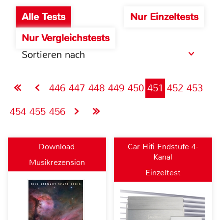
Alle Tests
Nur Einzeltests
Nur Vergleichstests
Sortieren nach
446
447
448
449
450
451
452
453
454
455
456
Download
Car Hifi Endstufe 4-
Kanal
Musikrezension
Einzeltest