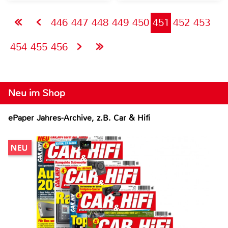
446
447
448
449
450
451
452
453
454
455
456
Neu im Shop
ePaper Jahres-Archive, z.B. Car & Hifi