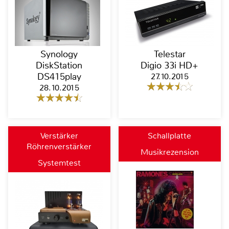
Synology
Telestar
DiskStation
Digio 33i HD+
DS415play
27.10.2015
28.10.2015
Verstärker
Schallplatte
Röhrenverstärker
Musikrezension
Systemtest