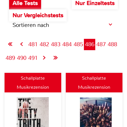
Alle Tests
Nur Einzeltests
Nur Vergleichstests
Sortieren nach
481
482
483
484
485
486
487
488
489
490
491
Schallplatte
Schallplatte
Musikrezension
Musikrezension