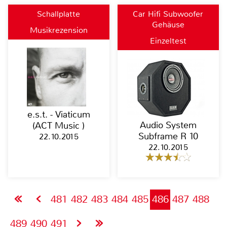
Schallplatte
Car Hifi Subwoofer
Gehäuse
Musikrezension
Einzeltest
e.s.t. - Viaticum
Audio System
(ACT Music )
Subframe R 10
22.10.2015
22.10.2015
481
482
483
484
485
486
487
488
489
490
491