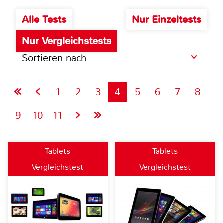
Alle Tests
Nur Einzeltests
Nur Vergleichstests
Sortieren nach
1
2
3
4
5
6
7
8
9
10
11
Tablets
Tablets
Vergleichstest
Vergleichstest