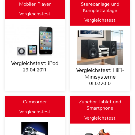
Mobiler Player
Stereoanlage und
Komplettanlage
Vergleichstest
Vergleichstest
Vergleichstest: iPod
29.04.2011
Vergleichstest: HiFi-
Minisysteme
01.07.2010
Camcorder
Zubehör Tablet und
Smartphone
Vergleichstest
Vergleichstest