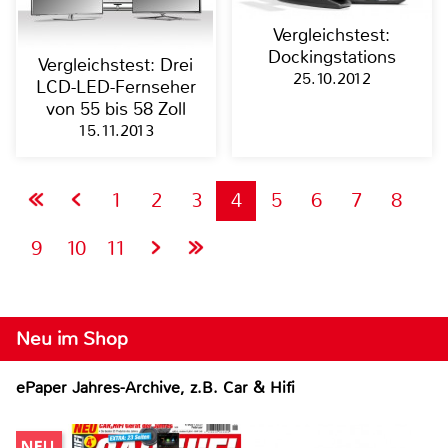
Vergleichstest:
Dockingstations
Vergleichstest: Drei
25.10.2012
LCD-LED-Fernseher
von 55 bis 58 Zoll
15.11.2013
1
2
3
4
5
6
7
8
9
10
11
Neu im Shop
ePaper Jahres-Archive, z.B. Car & Hifi