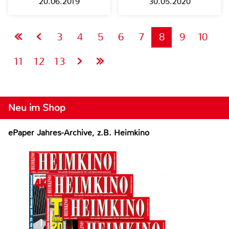
20.06.2019
30.05.2020
3
4
5
6
7
8
9
10
11
12
13
Neu im Shop
ePaper Jahres-Archive, z.B. Heimkino