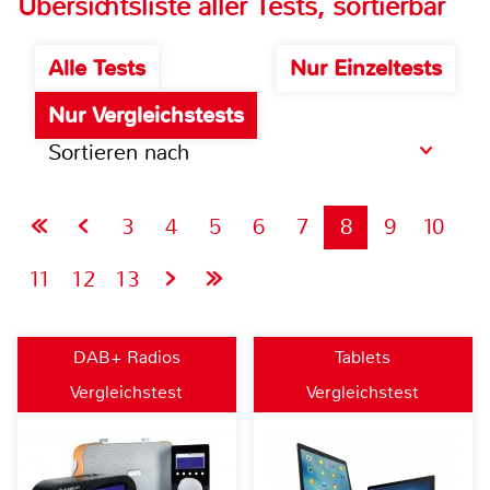
Übersichtsliste aller Tests, sortierbar
Alle Tests
Nur Einzeltests
Nur Vergleichstests
Sortieren nach
3
4
5
6
7
8
9
10
11
12
13
DAB+ Radios
Tablets
Vergleichstest
Vergleichstest