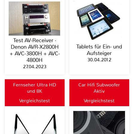
Test AV-Receiver ·
Tablets für Ein- und
Denon AVR-X2800H
Aufsteiger
+ AVC-3800H + AVC-
30.04.2012
4800H
27.04.2023
Fernseher Ultra HD
Car Hifi Subwoofer
und 8K
Aktiv
Vergleichstest
Vergleichstest