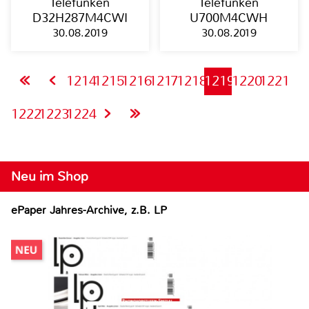
Telefunken
Telefunken
D32H287M4CWI
U700M4CWH
30.08.2019
30.08.2019
1214
1215
1216
1217
1218
1219
1220
1221
1222
1223
1224
Neu im Shop
ePaper Jahres-Archive, z.B. LP