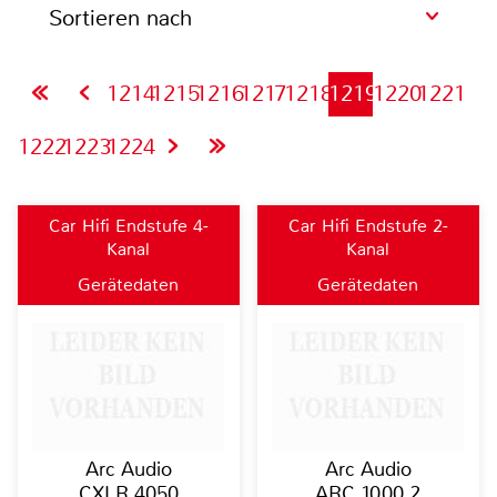
Sortieren nach
1214
1215
1216
1217
1218
1219
1220
1221
1222
1223
1224
Car Hifi Endstufe 4-
Car Hifi Endstufe 2-
Kanal
Kanal
Gerätedaten
Gerätedaten
Arc Audio
Arc Audio
CXLR 4050
ARC 1000.2