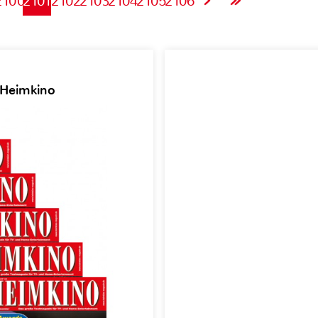
2100
2101
2102
2103
2104
2105
2106
 Heimkino