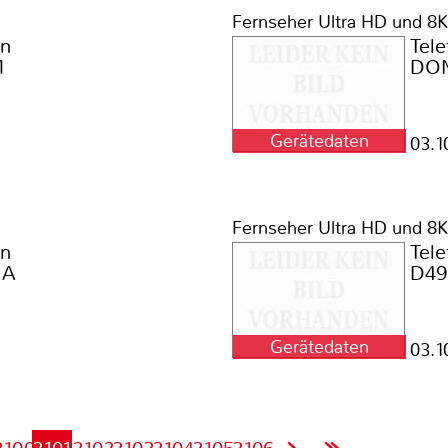
Fernseher Ultra HD und 8K
en
Tel
M
DO
Gerätedaten
03.1
Fernseher Ultra HD und 8K
en
Tel
1A
D4
Gerätedaten
03.1