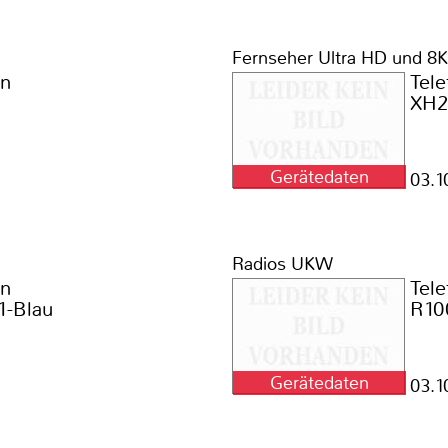
Fernseher Ultra HD und 8K
en
Tel
XH2
Gerätedaten
03.1
Radios UKW
en
Tel
-Blau
R10
Gerätedaten
03.1