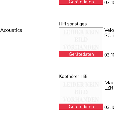
Gerätedaten
03.1
Hifi sonstiges
 Acoustics
Vel
SC-
Gerätedaten
03.1
Kopfhörer Hifi
Mag
B
LZR
Gerätedaten
03.1