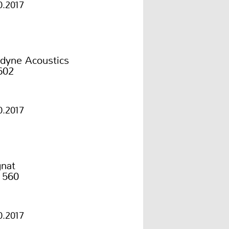
0.2017
odyne Acoustics
602
0.2017
nat
 560
0.2017