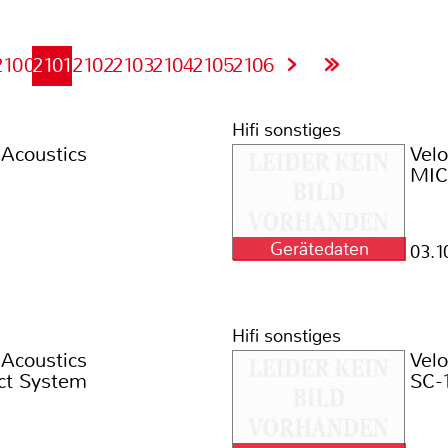
2100
2101
2102
2103
2104
2105
2106
Hifi sonstiges
 Acoustics
Vel
MIC
Gerätedaten
03.1
Hifi sonstiges
 Acoustics
Vel
ct System
SC-