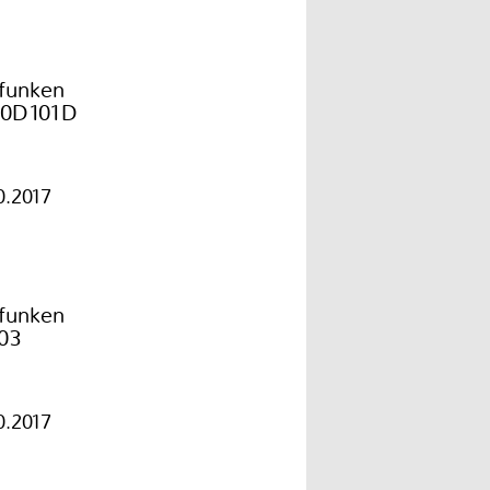
efunken
0D101D
0.2017
efunken
03
0.2017