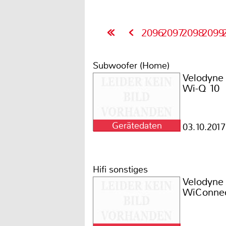
2096
2097
2098
2099
Subwoofer (Home)
Velodyne
Wi-Q 10
Gerätedaten
03.10.2017
Hifi sonstiges
Velodyne
WiConne