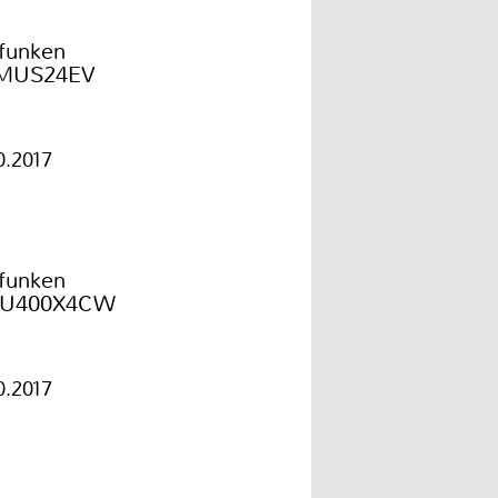
efunken
MUS24EV
0.2017
efunken
9U400X4CW
0.2017