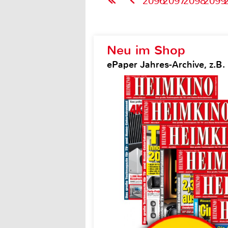
2096
2097
2098
2099
Neu im Shop
ePaper Jahres-Archive, z.B.